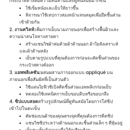
กระเป๋าสตางค์มีความทนทานและดูทันสมัยมากขึ้น
ใช้เข็มหนังและเย็บให้ยาวขึ้น
พิจารณาใช้เทปกาวสองหน้าแทนหมุดเพื่อยึดชิ้นส่วน
เข้าด้วยกัน
งานควิลท์
:เพิ่มการเย็บนวมภายนอกเพื่อสร้างพื้นผิวและ
ความน่าสนใจทางสายตา
สร้างแซนวิชผ้าห่มด้วยผ้าด้านนอก ผ้าใยสังเคราะห์
และผ้าด้านหลัง
เย็บตามรูปแบบที่คุณต้องการก่อนจะตัดชิ้นส่วนของ
กระเป๋าสตางค์ออก
แอพพลิเคชัน
:ผสมผสานการออกแบบ appliqué บน
ภายนอกเพื่อสัมผัสที่เป็นส่วนตัว
ใช้แผ่นใยฟิวซิเบิลติดชิ้นส่วนแอพพลิเกก่อนเย็บ
ทดลองใช้เทคนิคการเย็บขอบดิบหรือขอบกลึง
ซิปแบบสอด
สร้างรูปลักษณ์ที่ดูทันสมัยโดยการใส่ซิป
เข้าไปในตะเข็บ
ตัดช่องบนผ้าของคุณตรงจุดที่คุณต้องการติดซิป
แซนวิชซิประหว่างด้านนอกและชิ้นส่วนเล็ก ๆ ที่หุ้มอยู่
เย็บตะเข็บด้านบนเพื่อให้ดูเรียบร้อย