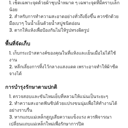
เช็ดเฉพาะจุดด้วยผ้าชุบน้ำหมาด ๆ เฉพาะจุดที่มีคราบเล็ก
น้อย
สำหรับการทำความสะอาดอย่างทั่วถึงยิ่งขึ้น ควรซักด้วย
มือเบาๆ ในน้ำเย็นด้วยน้ำสบู่ชนิดอ่อน
ตากให้แห้งเพื่อป้องกันไม่ให้รูปทรงผิดรูป
พื้นที่จัดเก็บ
เก็บกระเป๋าสตางค์ของคุณในที่แห้งและเย็นเมื่อไม่ได้ใช้
งาน
หลีกเลี่ยงการทิ้งไว้กลางแสงแดด เพราะอาจทำให้ผ้าซีด
จางได้
การบำรุงรักษาตามปกติ
ตรวจสอบและขันไหมเย็บที่หลวมให้แน่นเป็นระยะๆ
ทำความสะอาดฟันซิปด้วยแปรงขนนุ่มเพื่อให้ทำงานได้
อย่างราบรื่น
หากแถบแม่เหล็กสูญเสียความแข็งแรง ควรพิจารณา
เปลี่ยนแถบแม่เหล็กใหม่เพื่อรักษาการปิด