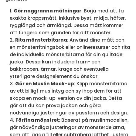
Gör noggranna mätningar
: Börja med att ta
exakta kroppsmått, inklusive byst, midja, höfter,
rygglängd och ärmlängd. Dessa mått kommer
att fungera som grunden för ditt mönster.
Rita mönsterbitarna
: Använd dina mått och
en mönsterritningsbok eller onlineresurser och rita
de individuella mönsterbitarna för din quiltade
jacka. Dessa kan inkludera fram- och
bakkroppen, ärmar, krage och eventuella
ytterligare designelement du önskar.
Gör en Muslin Mock-up
: Klipp mönsterbitarna
av ett billigt muslintyg och sy ihop dem för att
skapa en mock-up-version av din jacka. Detta
gör att du kan prova jackan och göra
nödvändiga justeringar av passform och design.
Förfina mönstret
: Baserat på muslinmodellen,
gör nödvändiga justeringar av mönsterdelarna,
som att lägga till eller subtrahera lätthet, justera