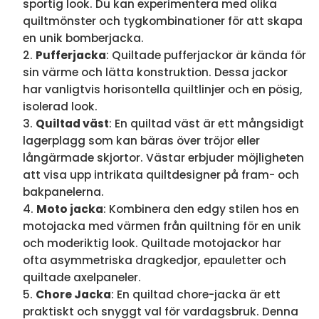
sportig look. Du kan experimentera med olika
quiltmönster och tygkombinationer för att skapa
en unik bomberjacka.
Pufferjacka
: Quiltade pufferjackor är kända för
sin värme och lätta konstruktion. Dessa jackor
har vanligtvis horisontella quiltlinjer och en pösig,
isolerad look.
Quiltad väst
: En quiltad väst är ett mångsidigt
lagerplagg som kan bäras över tröjor eller
långärmade skjortor. Västar erbjuder möjligheten
att visa upp intrikata quiltdesigner på fram- och
bakpanelerna.
Moto jacka
: Kombinera den edgy stilen hos en
motojacka med värmen från quiltning för en unik
och moderiktig look. Quiltade motojackor har
ofta asymmetriska dragkedjor, epauletter och
quiltade axelpaneler.
Chore Jacka
: En quiltad chore-jacka är ett
praktiskt och snyggt val för vardagsbruk. Denna