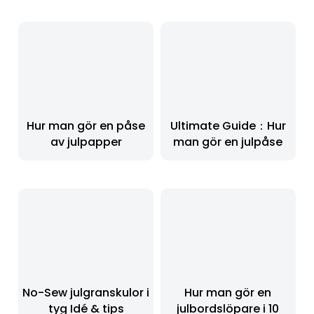
Hur man gör en påse
Ultimate Guide：Hur
av julpapper
man gör en julpåse
No-Sew julgranskulor i
Hur man gör en
tyg Idé & tips
julbordslöpare i 10