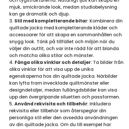
och tygstrukturerna. Naturligt ljus kan skapa en
mjuk, smickrande look, medan studiobelysning
kan ge dramatik och djup.
Stil med kompletterande bitar
: Kombinera din
quiltade jacka med kompletterande kläder och
accessoarer för att skapa en sammanhållen och
snygg look. Tänk på tillfället och miljön när du
väljer din outfit, och var inte rädd för att blanda
och matcha olika stilar och mönster.
Fånga olika vinklar och detaljer
: Ta bilder från
olika vinklar för att visa upp de unika
egenskaperna hos din quiltade jacka. Närbilder
kan lyfta fram invecklade quiltmönster eller
designdetaljer, medan fullängdsbilder kan visa
upp den övergripande siluetten och passformen.
Använd rekvisita och tillbehör
: Inkludera
rekvisita eller tillbehör som återspeglar din
personliga stil eller den avsedda användningen
av din quiltade jacka. Om du till exempel har