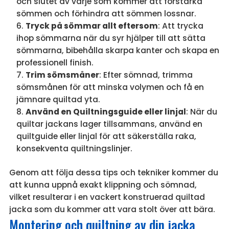
och slutet av varje söm kommer att förstärka
sömmen och förhindra att sömmen lossnar.
Tryck på sömmar allt eftersom
: Att trycka
ihop sömmarna när du syr hjälper till att sätta
sömmarna, bibehålla skarpa kanter och skapa en
professionell finish.
Trim sömsmåner
: Efter sömnad, trimma
sömsmånen för att minska volymen och få en
jämnare quiltad yta.
Använd en Quiltningsguide eller linjal
: När du
quiltar jackans lager tillsammans, använd en
quiltguide eller linjal för att säkerställa raka,
konsekventa quiltningslinjer.
Genom att följa dessa tips och tekniker kommer du
att kunna uppnå exakt klippning och sömnad,
vilket resulterar i en vackert konstruerad quiltad
jacka som du kommer att vara stolt över att bära.
Montering och quiltning av din jacka