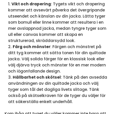
Vikt och drapering
: Tygets vikt och drapering
kommer att avsevärt påverka det övergripande
utseendet och känslan av din jacka. Lätta tyger
som bomull eller linne kommer att resultera i en
mer avslappnad jacka, medan tyngre tyger som
ull eller canvas kommer att skapa en
strukturerad, skräddarsydd look.
Färg och mönster
: Färgen och mönstret på
ditt tyg kommer att sätta tonen för din quiltade
jacka. Välj solida färger för en klassisk look eller
välj djärva tryck och mönster för en mer modern
och iögonfallande design.
Hållbarhet och skötsel
: Tänk på den avsedda
användningen av din quiltade jacka och välj
tyger som tål det dagliga livets slitage. Tänk
också på skötselkraven för de tyger du väljer för
att säkerställa enkelt underhåll.
Kom ihåg att tyget du väljer kommer inte bara att