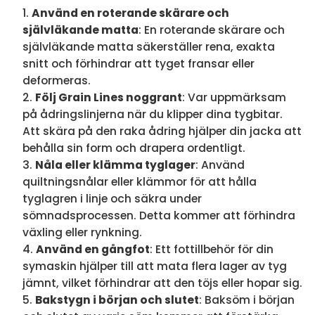
Använd en roterande skärare och
självläkande matta
: En roterande skärare och
självläkande matta säkerställer rena, exakta
snitt och förhindrar att tyget fransar eller
deformeras.
Följ Grain Lines noggrant
: Var uppmärksam
på ådringslinjerna när du klipper dina tygbitar.
Att skära på den raka ådring hjälper din jacka att
behålla sin form och drapera ordentligt.
Nåla eller klämma tyglager
: Använd
quiltningsnålar eller klämmor för att hålla
tyglagren i linje och säkra under
sömnadsprocessen. Detta kommer att förhindra
växling eller rynkning.
Använd en gångfot
: Ett fottillbehör för din
symaskin hjälper till att mata flera lager av tyg
jämnt, vilket förhindrar att den töjs eller hopar sig.
Bakstygn i början och slutet
: Baksöm i början