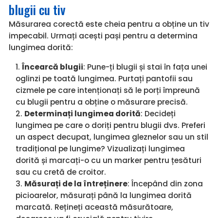
blugii cu tiv
Măsurarea corectă este cheia pentru a obține un tiv
impecabil. Urmați acești pași pentru a determina
lungimea dorită:
Încearcă blugii
: Pune-ți blugii și stai în fața unei
oglinzi pe toată lungimea. Purtați pantofii sau
cizmele pe care intenționați să le porți împreună
cu blugii pentru a obține o măsurare precisă.
Determinați lungimea dorită
: Decideți
lungimea pe care o doriți pentru blugii dvs. Preferi
un aspect decupat, lungimea gleznelor sau un stil
tradițional pe lungime? Vizualizați lungimea
dorită și marcați-o cu un marker pentru țesături
sau cu cretă de croitor.
Măsurați de la întreținere
: Începând din zona
picioarelor, măsurați până la lungimea dorită
marcată. Rețineți această măsurătoare,