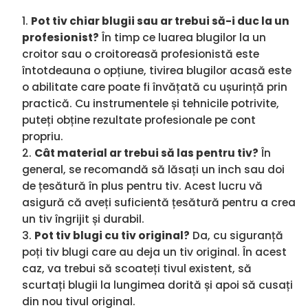
Pot tiv chiar blugii sau ar trebui să-i duc la un
profesionist?
În timp ce luarea blugilor la un
croitor sau o croitoreasă profesionistă este
întotdeauna o opțiune, tivirea blugilor acasă este
o abilitate care poate fi învățată cu ușurință prin
practică. Cu instrumentele și tehnicile potrivite,
puteți obține rezultate profesionale pe cont
propriu.
Cât material ar trebui să las pentru tiv?
În
general, se recomandă să lăsați un inch sau doi
de țesătură în plus pentru tiv. Acest lucru vă
asigură că aveți suficientă țesătură pentru a crea
un tiv îngrijit și durabil.
Pot tiv blugi cu tiv original?
Da, cu siguranță
poți tiv blugi care au deja un tiv original. În acest
caz, va trebui să scoateți tivul existent, să
scurtați blugii la lungimea dorită și apoi să cusați
din nou tivul original.