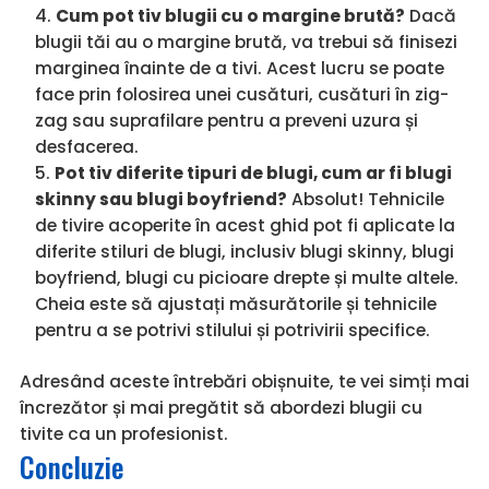
Cum pot tiv blugii cu o margine brută?
Dacă
blugii tăi au o margine brută, va trebui să finisezi
marginea înainte de a tivi. Acest lucru se poate
face prin folosirea unei cusături, cusături în zig-
zag sau suprafilare pentru a preveni uzura și
desfacerea.
Pot tiv diferite tipuri de blugi, cum ar fi blugi
skinny sau blugi boyfriend?
Absolut! Tehnicile
de tivire acoperite în acest ghid pot fi aplicate la
diferite stiluri de blugi, inclusiv blugi skinny, blugi
boyfriend, blugi cu picioare drepte și multe altele.
Cheia este să ajustați măsurătorile și tehnicile
pentru a se potrivi stilului și potrivirii specifice.
Adresând aceste întrebări obișnuite, te vei simți mai
încrezător și mai pregătit să abordezi blugii cu
tivite ca un profesionist.
Concluzie