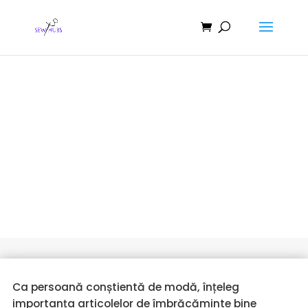
Ghid final: Cum să tiv blugi ca
un profesionist
Ca persoană conștientă de modă, înțeleg
importanța articolelor de îmbrăcăminte bine