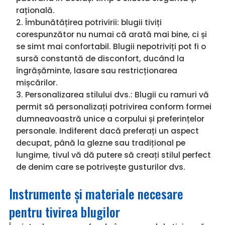
rațională.
Îmbunătățirea potrivirii: blugii tiviți
corespunzător nu numai că arată mai bine, ci și
se simt mai confortabil. Blugii nepotriviți pot fi o
sursă constantă de disconfort, ducând la
îngrășăminte, lasare sau restricționarea
mișcărilor.
Personalizarea stilului dvs.: Blugii cu ramuri vă
permit să personalizați potrivirea conform formei
dumneavoastră unice a corpului și preferințelor
personale. Indiferent dacă preferați un aspect
decupat, până la glezne sau tradițional pe
lungime, tivul vă dă putere să creați stilul perfect
de denim care se potrivește gusturilor dvs.
Instrumente și materiale necesare
pentru tivirea blugilor