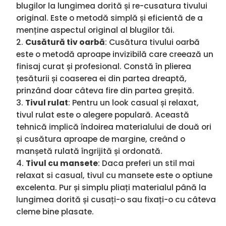
blugilor la lungimea dorită și re-cusatura tivului
original. Este o metodă simplă și eficientă de a
menține aspectul original al blugilor tăi.
Cusătură tiv oarbă
: Cusătura tivului oarbă
este o metodă aproape invizibilă care creează un
finisaj curat și profesional. Constă în plierea
țesăturii și coaserea ei din partea dreaptă,
prinzând doar câteva fire din partea greșită.
Tivul rulat
: Pentru un look casual și relaxat,
tivul rulat este o alegere populară. Această
tehnică implică îndoirea materialului de două ori
și cusătura aproape de margine, creând o
manșetă rulată îngrijită și ordonată.
Tivul cu mansete
: Daca preferi un stil mai
relaxat si casual, tivul cu mansete este o optiune
excelenta. Pur și simplu pliați materialul până la
lungimea dorită și cusați-o sau fixați-o cu câteva
cleme bine plasate.