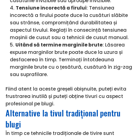
cusăturile invizibile sau aproape invizibile.
Tensiune incorectă a firului
: Tensiunea
incorectă a firului poate duce la cusături slăbite
sau strânse, compromițând durabilitatea și
aspectul tivului. Reglați în consecință tensiunea
mașinii de cusut sau a tehnicii de cusut manual.
Uitând să termine marginile brute
: Lăsarea
expuse marginilor brute poate duce la uzura și
desfacerea în timp. Terminați întotdeauna
marginile brute cu o țesătură, cusătură în zig-zag
sau suprafilare.
Fiind atent la aceste greșeli obișnuite, puteți evita
frustrarea inutilă și puteți obține tivuri cu aspect
profesional pe blugi.
Alternative la tivul tradițional pentru
blugi
În timp ce tehnicile tradiționale de tivire sunt