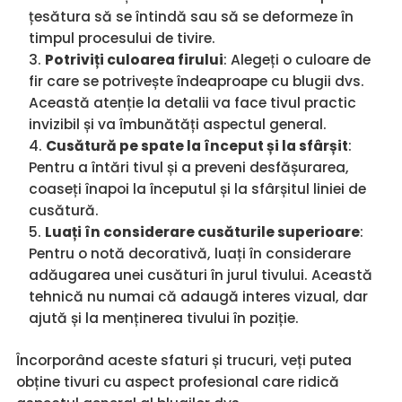
țesătura să se întindă sau să se deformeze în
timpul procesului de tivire.
Potriviți culoarea firului
: Alegeți o culoare de
fir care se potrivește îndeaproape cu blugii dvs.
Această atenție la detalii va face tivul practic
invizibil și va îmbunătăți aspectul general.
Cusătură pe spate la început și la sfârșit
:
Pentru a întări tivul și a preveni desfășurarea,
coaseți înapoi la începutul și la sfârșitul liniei de
cusătură.
Luați în considerare cusăturile superioare
:
Pentru o notă decorativă, luați în considerare
adăugarea unei cusături în jurul tivului. Această
tehnică nu numai că adaugă interes vizual, dar
ajută și la menținerea tivului în poziție.
Încorporând aceste sfaturi și trucuri, veți putea
obține tivuri cu aspect profesional care ridică