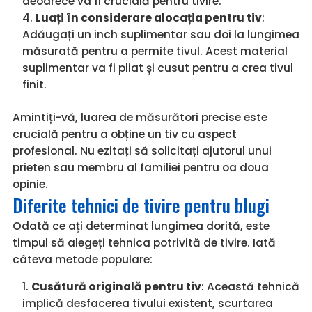
deoarece va fi crucială pentru tivire.
Luați în considerare alocația pentru tiv
:
Adăugați un inch suplimentar sau doi la lungimea
măsurată pentru a permite tivul. Acest material
suplimentar va fi pliat și cusut pentru a crea tivul
finit.
Amintiți-vă, luarea de măsurători precise este
crucială pentru a obține un tiv cu aspect
profesional. Nu ezitați să solicitați ajutorul unui
prieten sau membru al familiei pentru oa doua
opinie.
Diferite tehnici de tivire pentru blugi
Odată ce ați determinat lungimea dorită, este
timpul să alegeți tehnica potrivită de tivire. Iată
câteva metode populare:
Cusătură originală pentru tiv
: Această tehnică
implică desfacerea tivului existent, scurtarea