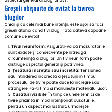
aspectul general al blugilor dvs.
Greșeli obișnuite de evitat la tivirea
blugilor
Chiar și cu cele mai bune intenții, este ușor să faci
greșeli atunci când tivi blugii. Iată câteva capcane
comune de evitat:
Tivul neuniform
: Asigurați-vă că măsurătorile
sunt exacte și consecvente pe întreaga
circumferință a blugilor. Un tiv neuniform poate
distruge aspectul general și potrivirea.
Țesătură încrețită sau încrețită
: Tensiunea
sau întinderea incorectă a țesăturii în timpul
procesului de tivire poate duce la încrețire sau
strângere. Fă-ți timp și mânuiește materialul ușor.
Cusături vizibile
: În timp ce unele tehnici de
tivire prezintă în mod intenționat cusăturile,
pentru un aspect mai lustruit, urmărește