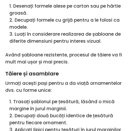
Desenați formele alese pe carton sau pe hârtie
groasă.
Decupați formele cu grijă pentru a le folosi ca
modele.
Luați în considerare realizarea de șabloane de
diferite dimensiuni pentru interes vizual.
Având șabloane rezistente, procesul de tăiere va fi
mult mai ușor și mai precis.
Tăiere și asamblare
Urmați acești pași pentru a da viață ornamentelor
dvs. cu forme unice:
Trasați șablonul pe țesătură, lăsând o mică
margine în jurul marginii.
Decupați două bucăți identice de țesătură
pentru fiecare ornament.
Aplicați lipici pentru țesături în jurul marginilor