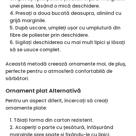
unei piese, lăsând o mică deschidere.
Presați a doua bucată deasupra, aliniind cu
grijă marginile.
După uscare, umpleți ușor cu umplutură din
fibre de poliester prin deschidere.
Sigilați deschiderea cu mai mult lipici și lăsați
să se usuce complet.
Această metodă creează ornamente moi, de pluș,
perfecte pentru o atmosferă confortabilă de
sărbători.
Ornament plat Alternativă
Pentru un aspect diferit, încercați să creați
ornamente plate:
Tăiați forma din carton rezistent.
Acoperiți o parte cu țesătură, înfășurând
marginile spre spate și fixându-le cu lipici.