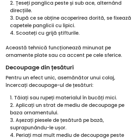
Țeseți panglica peste și sub ace, alternând
direcțiile.
După ce se obține acoperirea dorită, se fixează
capetele panglicii cu lipici.
Scoateți cu grijă știfturile.
Această tehnică funcționează minunat pe
ornamente plate sau ca accent pe cele sferice.
Decoupage din țesături
Pentru un efect unic, asemănător unui colaj,
încercați decoupage-ul de țesături:
Tăiați sau rupeți materialul în bucăți mici.
Aplicați un strat de mediu de decoupage pe
baza ornamentului.
Așezați piesele de țesătură pe bază,
suprapunându-le ușor.
Periați mai mult mediu de decoupage peste