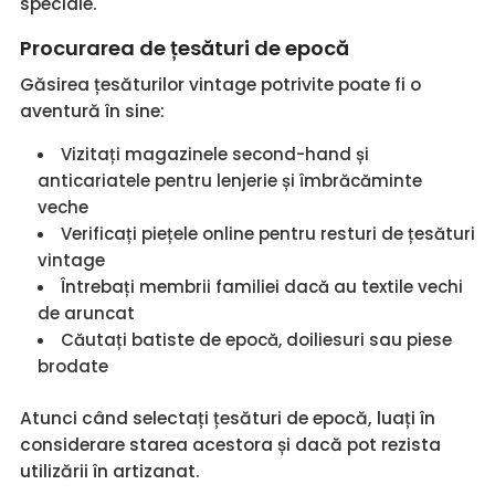
speciale.
Procurarea de țesături de epocă
Găsirea țesăturilor vintage potrivite poate fi o
aventură în sine:
Vizitați magazinele second-hand și
anticariatele pentru lenjerie și îmbrăcăminte
veche
Verificați piețele online pentru resturi de țesături
vintage
Întrebați membrii familiei dacă au textile vechi
de aruncat
Căutați batiste de epocă, doiliesuri sau piese
brodate
Atunci când selectați țesături de epocă, luați în
considerare starea acestora și dacă pot rezista
utilizării în artizanat.