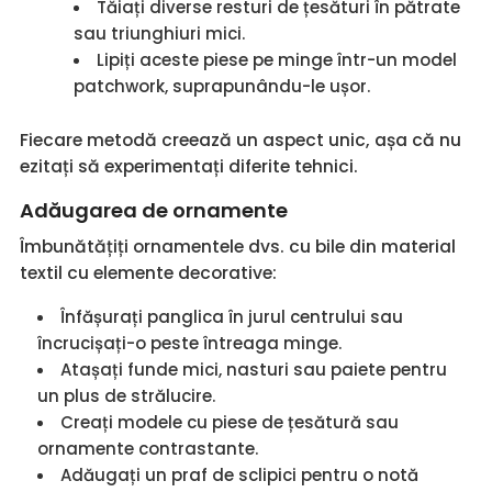
Tăiați diverse resturi de țesături în pătrate
sau triunghiuri mici.
Lipiți aceste piese pe minge într-un model
patchwork, suprapunându-le ușor.
Fiecare metodă creează un aspect unic, așa că nu
ezitați să experimentați diferite tehnici.
Adăugarea de ornamente
Îmbunătățiți ornamentele dvs. cu bile din material
textil cu elemente decorative:
Înfășurați panglica în jurul centrului sau
încrucișați-o peste întreaga minge.
Atașați funde mici, nasturi sau paiete pentru
un plus de strălucire.
Creați modele cu piese de țesătură sau
ornamente contrastante.
Adăugați un praf de sclipici pentru o notă