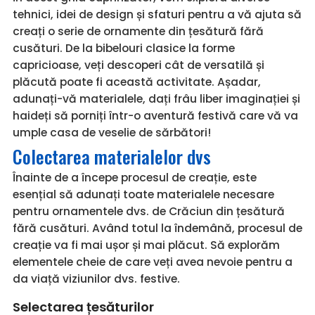
tehnici, idei de design și sfaturi pentru a vă ajuta să
creați o serie de ornamente din țesătură fără
cusături. De la bibelouri clasice la forme
capricioase, veți descoperi cât de versatilă și
plăcută poate fi această activitate. Așadar,
adunați-vă materialele, dați frâu liber imaginației și
haideți să porniți într-o aventură festivă care vă va
umple casa de veselie de sărbători!
Colectarea materialelor dvs
Înainte de a începe procesul de creație, este
esențial să adunați toate materialele necesare
pentru ornamentele dvs. de Crăciun din țesătură
fără cusături. Având totul la îndemână, procesul de
creație va fi mai ușor și mai plăcut. Să explorăm
elementele cheie de care veți avea nevoie pentru a
da viață viziunilor dvs. festive.
Selectarea țesăturilor