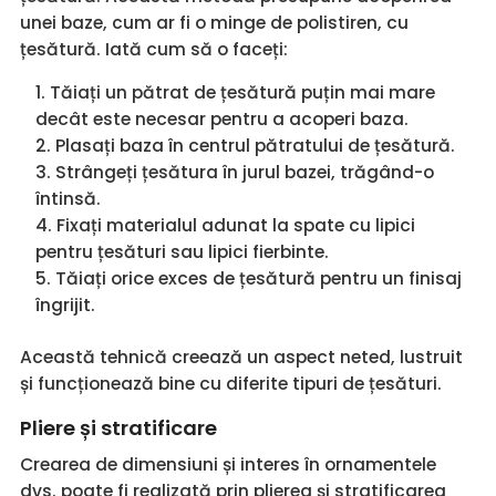
unei baze, cum ar fi o minge de polistiren, cu
țesătură. Iată cum să o faceți:
Tăiați un pătrat de țesătură puțin mai mare
decât este necesar pentru a acoperi baza.
Plasați baza în centrul pătratului de țesătură.
Strângeți țesătura în jurul bazei, trăgând-o
întinsă.
Fixați materialul adunat la spate cu lipici
pentru țesături sau lipici fierbinte.
Tăiați orice exces de țesătură pentru un finisaj
îngrijit.
Această tehnică creează un aspect neted, lustruit
și funcționează bine cu diferite tipuri de țesături.
Pliere și stratificare
Crearea de dimensiuni și interes în ornamentele
dvs. poate fi realizată prin plierea și stratificarea