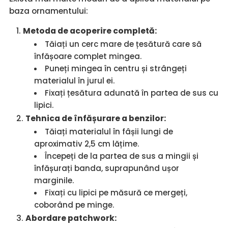
baza ornamentului:
Metoda de acoperire completă:
Tăiați un cerc mare de țesătură care să
înfășoare complet mingea.
Puneți mingea în centru și strângeți
materialul în jurul ei.
Fixați țesătura adunată în partea de sus cu
lipici.
Tehnica de înfășurare a benzilor:
Tăiați materialul în fâșii lungi de
aproximativ 2,5 cm lățime.
Începeți de la partea de sus a mingii și
înfășurați banda, suprapunând ușor
marginile.
Fixați cu lipici pe măsură ce mergeți,
coborând pe minge.
Abordare patchwork: