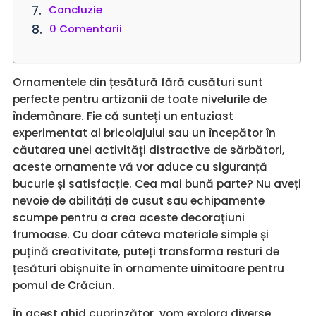
Concluzie
0 Comentarii
Ornamentele din țesătură fără cusături sunt
perfecte pentru artizanii de toate nivelurile de
îndemânare. Fie că sunteți un entuziast
experimentat al bricolajului sau un începător în
căutarea unei activități distractive de sărbători,
aceste ornamente vă vor aduce cu siguranță
bucurie și satisfacție. Cea mai bună parte? Nu aveți
nevoie de abilități de cusut sau echipamente
scumpe pentru a crea aceste decorațiuni
frumoase. Cu doar câteva materiale simple și
puțină creativitate, puteți transforma resturi de
țesături obișnuite în ornamente uimitoare pentru
pomul de Crăciun.
În acest ghid cuprinzător, vom explora diverse