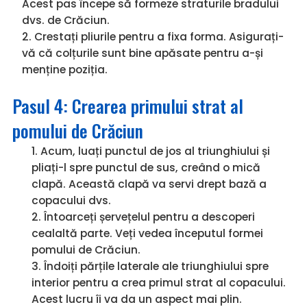
Acest pas începe să formeze straturile bradului
dvs. de Crăciun.
Crestați pliurile pentru a fixa forma. Asigurați-
vă că colțurile sunt bine apăsate pentru a-și
menține poziția.
Pasul 4: Crearea primului strat al
pomului de Crăciun
Acum, luați punctul de jos al triunghiului și
pliați-l spre punctul de sus, creând o mică
clapă. Această clapă va servi drept bază a
copacului dvs.
Întoarceți șervețelul pentru a descoperi
cealaltă parte. Veți vedea începutul formei
pomului de Crăciun.
Îndoiți părțile laterale ale triunghiului spre
interior pentru a crea primul strat al copacului.
Acest lucru îi va da un aspect mai plin.