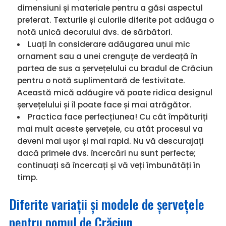
dimensiuni și materiale pentru a găsi aspectul
preferat. Texturile și culorile diferite pot adăuga o
notă unică decorului dvs. de sărbători.
Luați în considerare adăugarea unui mic
ornament sau a unei crenguțe de verdeață în
partea de sus a șervețelului cu bradul de Crăciun
pentru o notă suplimentară de festivitate.
Această mică adăugire vă poate ridica designul
șervețelului și îl poate face și mai atrăgător.
Practica face perfecțiunea! Cu cât împăturiți
mai mult aceste șervețele, cu atât procesul va
deveni mai ușor și mai rapid. Nu vă descurajați
dacă primele dvs. încercări nu sunt perfecte;
continuați să încercați și vă veți îmbunătăți în
timp.
Diferite variații și modele de șervețele
pentru pomul de Crăciun