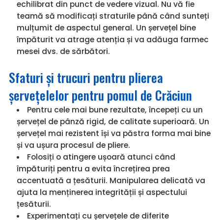
echilibrat din punct de vedere vizual. Nu vă fie
teamă să modificați straturile până când sunteți
mulțumit de aspectul general. Un șervețel bine
împăturit va atrage atenția și va adăuga farmec
mesei dvs. de sărbători.
Sfaturi și trucuri pentru plierea
șervețelelor pentru pomul de Crăciun
Pentru cele mai bune rezultate, începeți cu un
șervețel de pânză rigid, de calitate superioară. Un
șervețel mai rezistent își va păstra forma mai bine
și va ușura procesul de pliere.
Folosiți o atingere ușoară atunci când
împăturiți pentru a evita încrețirea prea
accentuată a țesăturii. Manipularea delicată va
ajuta la menținerea integrității și aspectului
țesăturii.
Experimentați cu șervețele de diferite