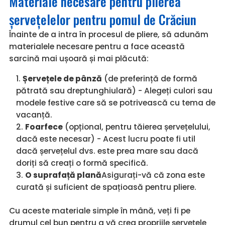
Materiale necesare pentru plierea
șervețelelor pentru pomul de Crăciun
Înainte de a intra în procesul de pliere, să adunăm
materialele necesare pentru a face această
sarcină mai ușoară și mai plăcută:
Șervețele de pânză
(de preferință de formă
pătrată sau dreptunghiulară) - Alegeți culori sau
modele festive care să se potrivească cu tema de
vacanță.
Foarfece
(opțional, pentru tăierea șervețelului,
dacă este necesar) - Acest lucru poate fi util
dacă șervețelul dvs. este prea mare sau dacă
doriți să creați o formă specifică.
O suprafață plană
Asigurați-vă că zona este
curată și suficient de spațioasă pentru pliere.
Cu aceste materiale simple în mână, veți fi pe
drumul cel bun pentru a vă crea propriile șervețele