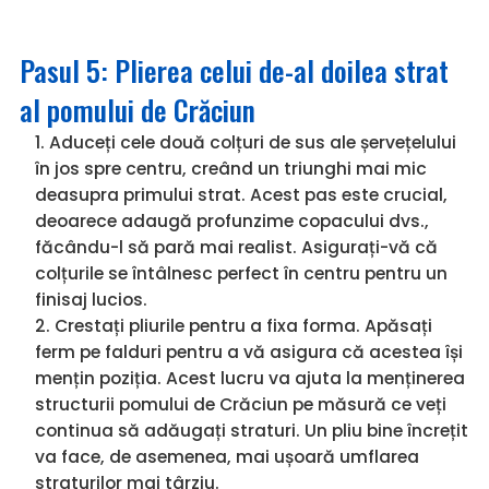
Pasul 5: Plierea celui de-al doilea strat
al pomului de Crăciun
Aduceți cele două colțuri de sus ale șervețelului
în jos spre centru, creând un triunghi mai mic
deasupra primului strat. Acest pas este crucial,
deoarece adaugă profunzime copacului dvs.,
făcându-l să pară mai realist. Asigurați-vă că
colțurile se întâlnesc perfect în centru pentru un
finisaj lucios.
Crestați pliurile pentru a fixa forma. Apăsați
ferm pe falduri pentru a vă asigura că acestea își
mențin poziția. Acest lucru va ajuta la menținerea
structurii pomului de Crăciun pe măsură ce veți
continua să adăugați straturi. Un pliu bine încrețit
va face, de asemenea, mai ușoară umflarea
straturilor mai târziu.