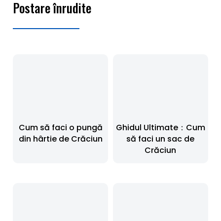
Postare înrudite
Cum să faci o pungă
Ghidul Ultimate：Cum
din hârtie de Crăciun
să faci un sac de
Crăciun