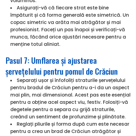
voluminos.
Asigurați-vă că fiecare strat este bine
împăturit și că forma generală este simetrică. Un
copac simetric va arăta mai atrăgător și mai
profesionist. Faceți un pas înapoi și verificați-vă
munca, făcând orice ajustări necesare pentru a
menține totul aliniat.
Pasul 7: Umflarea și ajustarea
șervețelului pentru pomul de Crăciun
Separați ușor și înfofoliți straturile șervețelului
pentru bradul de Crăciun pentru a-i da un aspect
mai plin, mai dimensional. Acest pas este esențial
pentru a obține acel aspect viu, festiv. Folosiți-vă
degetele pentru a separa cu grijă straturile,
creând un sentiment de profunzime și plinătate.
Reglați pliurile și forma după cum este necesar
pentru a crea un brad de Crăciun atrăgător și