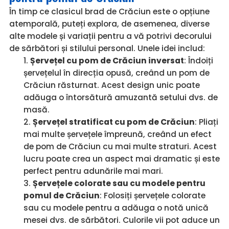
În timp ce clasicul brad de Crăciun este o opțiune
atemporală, puteți explora, de asemenea, diverse
alte modele și variații pentru a vă potrivi decorului
de sărbători și stilului personal. Unele idei includ:
Șervețel cu pom de Crăciun inversat
: Îndoiți
șervețelul în direcția opusă, creând un pom de
Crăciun răsturnat. Acest design unic poate
adăuga o întorsătură amuzantă setului dvs. de
masă.
Șervețel stratificat cu pom de Crăciun
: Pliați
mai multe șervețele împreună, creând un efect
de pom de Crăciun cu mai multe straturi. Acest
lucru poate crea un aspect mai dramatic și este
perfect pentru adunările mai mari.
Șervețele colorate sau cu modele pentru
pomul de Crăciun
: Folosiți șervețele colorate
sau cu modele pentru a adăuga o notă unică
mesei dvs. de sărbători. Culorile vii pot aduce un