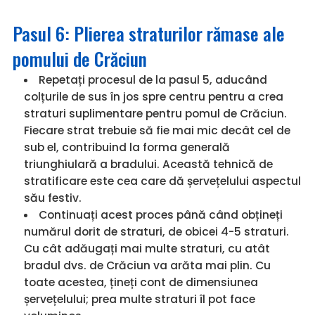
Pasul 6: Plierea straturilor rămase ale
pomului de Crăciun
Repetați procesul de la pasul 5, aducând
colțurile de sus în jos spre centru pentru a crea
straturi suplimentare pentru pomul de Crăciun.
Fiecare strat trebuie să fie mai mic decât cel de
sub el, contribuind la forma generală
triunghiulară a bradului. Această tehnică de
stratificare este cea care dă șervețelului aspectul
său festiv.
Continuați acest proces până când obțineți
numărul dorit de straturi, de obicei 4-5 straturi.
Cu cât adăugați mai multe straturi, cu atât
bradul dvs. de Crăciun va arăta mai plin. Cu
toate acestea, țineți cont de dimensiunea
șervețelului; prea multe straturi îl pot face