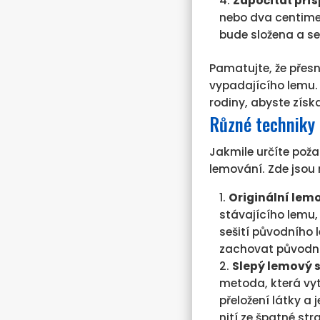
Započítat pří
nebo dva centimet
bude složena a seš
Pamatujte, že přesn
vypadajícího lemu.
rodiny, abyste získa
Různé techniky 
Jakmile určíte poža
lemování. Zde jsou
Originální lem
stávajícího lemu
sešití původního 
zachovat původní
Slepý lemový 
metoda, která vyt
přeložení látky a j
nití ze špatné str