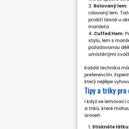
Rolovaný lem
:
rolovaný lem. Tat
prošití těsně u o
manžeta.
Cuffed Hem
: 
stylu, lem s manž
požadovanou délku
umístěnými cvoč
Každá technika má
preferencím. Experi
který nejlépe vyho
Tipy a triky pr
I když se lemovací 
a triků, které moho
úroveň:
Stiskněte látku