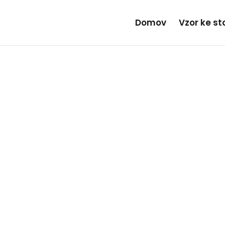
Domov
Vzor ke s
 průvodce: Jak olemovat
džíny jako profík