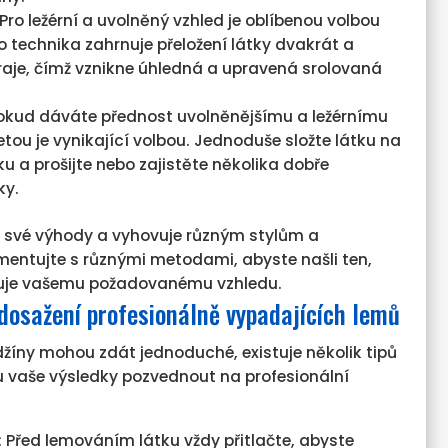
 Pro ležérní a uvolněný vzhled je oblíbenou volbou
o technika zahrnuje přeložení látky dvakrát a
kraje, čímž vznikne úhledná a upravená srolovaná
Pokud dáváte přednost uvolněnějšímu a ležérnímu
etou je vynikající volbou. Jednoduše složte látku na
 a prošijte nebo zajistěte několika dobře
ky.
 své výhody a vyhovuje různým stylům a
mentujte s různými metodami, abyste našli ten,
vuje vašemu požadovanému vzhledu.
o dosažení profesionálně vypadajících lemů
džíny mohou zdát jednoduché, existuje několik tipů
u vaše výsledky pozvednout na profesionální
: Před lemováním látku vždy přitlačte, abyste