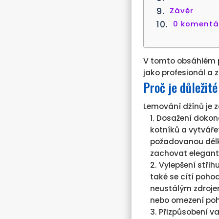
Závěr
0 koment
V tomto obsáhlém 
jako profesionál a 
Proč je důležit
Lemování džínů je 
Dosažení dokona
kotníků a vytváře
požadovanou délk
zachovat elegantn
Vylepšení střih
také se cítí poho
neustálým zdroje
nebo omezení po
Přizpůsobení v