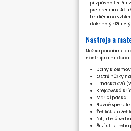
přizpůsobit střih
preferencím. Ať 
tradičnímu vzhled
dokonalý džínový 
Nástroje a mate
Než se ponoříme d
nástroje a materiál
Džíny k olemov
Ostré nůžky na
Trhačka švů (v
Krejčovská kříd
Měřicí páska
Rovné špendlík
Žehlička a žehl
Nit, která se 
Šicí stroj nebo 