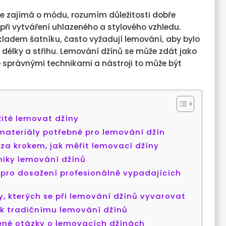
se zajímá o módu, rozumím důležitosti dobře
ři vytváření uhlazeného a stylového vzhledu.
ákladem šatníku, často vyžadují lemování, aby bylo
délky a střihu. Lemování džínů se může zdát jako
e správnými technikami a nástroji to může být
žité lemovat džíny
materiály potřebné pro lemování džín
za krokem, jak měřit lemovací džíny
niky lemování džínů
y pro dosažení profesionálně vypadajících
, kterých se při lemování džínů vyvarovat
 k tradičnímu lemování džínů
ené otázky o lemovacích džínách