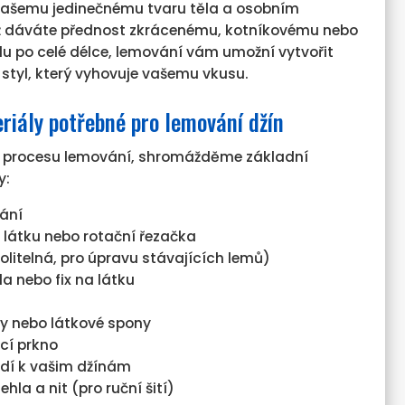
 vašemu jedinečnému tvaru těla a osobním
už dáváte přednost zkrácenému, kotníkovému nebo
u po celé délce, lemování vám umožní vytvořit
styl, který vyhovuje vašemu vkusu.
riály potřebné pro lemování džín
o procesu lemování, shromážděme základní
y:
ání
 látku nebo rotační řezačka
olitelná, pro úpravu stávajících lemů)
a nebo fix na látku
y nebo látkové spony
icí prkno
hodí k vašim džínám
jehla a nit (pro ruční šití)