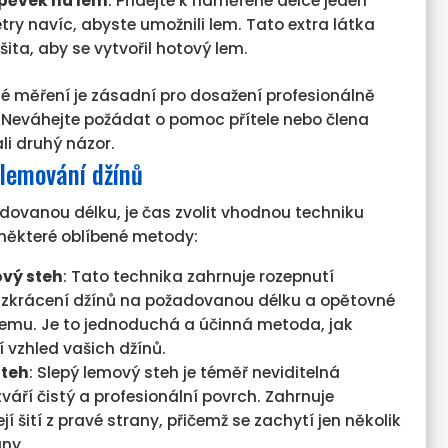
spěvek na lem
: Přidejte k naměřené délce jeden
ry navíc, abyste umožnili lem. Tato extra látka
ita, aby se vytvořil hotový lem.
é měření je zásadní pro dosažení profesionálně
 Neváhejte požádat o pomoc přítele nebo člena
li druhý názor.
lemování džínů
dovanou délku, je čas zvolit vhodnou techniku
 některé oblíbené metody:
ový steh
: Tato technika zahrnuje rozepnutí
, zkrácení džínů na požadovanou délku a opětovné
lemu. Je to jednoduchá a účinná metoda, jak
 vzhled vašich džínů.
steh
: Slepý lemový steh je téměř neviditelná
váří čistý a profesionální povrch. Zahrnuje
ejí šití z pravé strany, přičemž se zachytí jen několik
any.