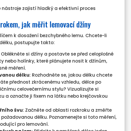
 nástroje zajistí hladký a efektivní proces
rokem, jak měřit lemovací džíny
klíčem k dosažení bezchybného lemu. Chcete-li
élku, postupujte takto:
: Oblékněte si džíny a postavte se před celoplošné
y nebo holínky, které plánujete nosit k džínům,
esné měření.
vanou délku
: Rozhodněte se, jakou délku chcete
váte přednost zkrácenému vzhledu, délce po
ičnímu celovečernímu stylu? Vizualizujte si
 a označte ji fixem na látku nebo krejčovskou
řního švu
: Začněte od oblasti rozkroku a změřte
 požadovanou délku. Poznamenejte si toto měření,
odující pro lemování.