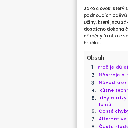
Jako člověk, který 
padnoucích oděvů p
Džíny, které jsou z
dosaženo dokonalé 
náročný úkol, ale s
hračka.
Obsah
Proč je důle
Nástroje a 
Návod krok 
Různé tech
Tipy a trik
lemů
Časté chyby
Alternativy
Často klad