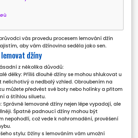
áøù
průvodci vás provedu procesem lemování džín
zajistím, aby vám džínovina seděla jako sen.
é lemovat džíny
zásadní z několika důvodů:
lé délky: Příliš dlouhé džíny se mohou shlukovat u
t nelichotivý a nedbalý vzhled. Obroubením na
u můžete předvést své boty nebo holínky a přitom
í a štíhlou siluetu.
u: Správně lemované džíny nejen lépe vypadají, ale
dlněji. Špatně padnoucí džíny mohou být
m nepohodlí, což vede k nahromadění, prověšení
hybu.
ašeho stylu: Džíny s lemováním vám umožní