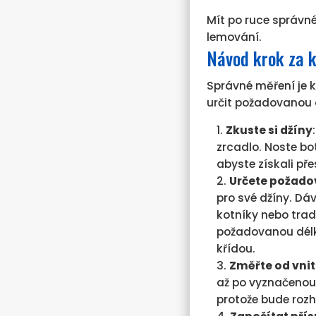
Mít po ruce správné
lemování.
Návod krok za k
Správné měření je 
určit požadovanou d
Zkuste si džíny
zrcadlo. Noste bot
abyste získali př
Určete požado
pro své džíny. Dá
kotníky nebo trad
požadovanou délku
křídou.
Změřte od vnit
až po vyznačenou
protože bude rozh