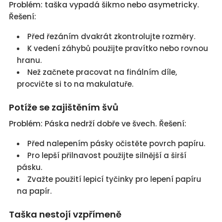
Problém: taška vypadá šikmo nebo asymetricky.
Řešení:
Před řezáním dvakrát zkontrolujte rozměry.
K vedení záhybů použijte pravítko nebo rovnou
hranu.
Než začnete pracovat na finálním díle,
procvičte si to na makulatuře.
Potíže se zajištěním švů
Problém: Páska nedrží dobře ve švech. Řešení:
Před nalepením pásky očistěte povrch papíru.
Pro lepší přilnavost použijte silnější a širší
pásku.
Zvažte použití lepicí tyčinky pro lepení papíru
na papír.
Taška nestojí vzpřímeně