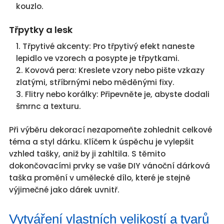
kouzlo.
Třpytky a lesk
Třpytivé akcenty: Pro třpytivý efekt naneste
lepidlo ve vzorech a posypte je třpytkami.
Kovová pera: Kreslete vzory nebo pište vzkazy
zlatými, stříbrnými nebo měděnými fixy.
Flitry nebo korálky: Připevněte je, abyste dodali
šmrnc a texturu.
Při výběru dekorací nezapomeňte zohlednit celkové
téma a styl dárku. Klíčem k úspěchu je vylepšit
vzhled tašky, aniž by ji zahltila. S těmito
dokončovacími prvky se vaše DIY vánoční dárková
taška promění v umělecké dílo, které je stejně
výjimečné jako dárek uvnitř.
Vytváření vlastních velikostí a tvarů