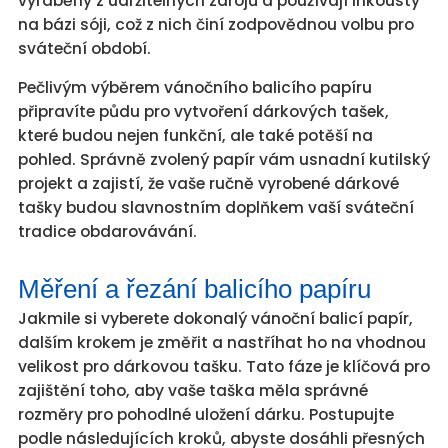
vyráběny z udržitelných zdrojů a používají inkousty
na bázi sóji, což z nich činí zodpovědnou volbu pro
sváteční období.
Pečlivým výběrem vánočního balicího papíru
připravíte půdu pro vytvoření dárkových tašek,
které budou nejen funkční, ale také potěší na
pohled. Správně zvolený papír vám usnadní kutilský
projekt a zajistí, že vaše ručně vyrobené dárkové
tašky budou slavnostním doplňkem vaší sváteční
tradice obdarovávání.
Měření a řezání balicího papíru
Jakmile si vyberete dokonalý vánoční balicí papír,
dalším krokem je změřit a nastříhat ho na vhodnou
velikost pro dárkovou tašku. Tato fáze je klíčová pro
zajištění toho, aby vaše taška měla správné
rozměry pro pohodlné uložení dárku. Postupujte
podle následujících kroků, abyste dosáhli přesných