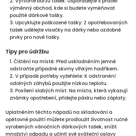
Vytvořte burzu tašek: Uspořádejte s přáteli
výměnný obchod, kde si budete vyměňovat
použité dárkové tašky.
Upcyklujte poškozené tašky: Z opotřebovaných
tašek udělejte visačky na dárky nebo ozdobné
prvky pro nové tašky.
Tipy pro údržbu
Čištění na místě: Před uskladněním jemně
odstraňte případné skvrny vlhkým hadříkem.
V případě potřeby vyžehlete: K odstranění
odolných záhybů použijte nízkou teplotu.
Posílení slabých míst: Na místa, která vykazují
známky opotřebení, přidejte pásku nebo záplaty.
Uplatněním těchto nápadů na skladování a
opětovné použití můžete prodloužit životnost ručně
vyrobených vánočních dárkových tašek, snížit
množství odpadu a učinit své sváteční oslavy