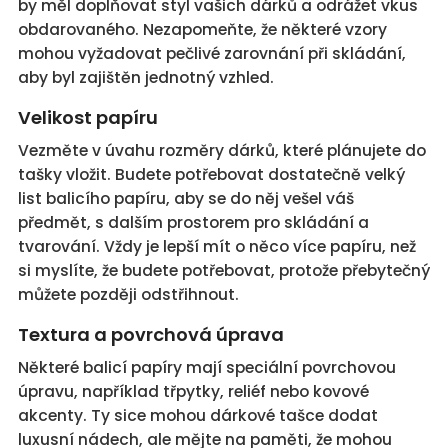
by měl doplňovat styl vašich dárků a odrážet vkus
obdarovaného. Nezapomeňte, že některé vzory
mohou vyžadovat pečlivé zarovnání při skládání,
aby byl zajištěn jednotný vzhled.
Velikost papíru
Vezměte v úvahu rozměry dárků, které plánujete do
tašky vložit. Budete potřebovat dostatečně velký
list balicího papíru, aby se do něj vešel váš
předmět, s dalším prostorem pro skládání a
tvarování. Vždy je lepší mít o něco více papíru, než
si myslíte, že budete potřebovat, protože přebytečný
můžete později odstřihnout.
Textura a povrchová úprava
Některé balicí papíry mají speciální povrchovou
úpravu, například třpytky, reliéf nebo kovové
akcenty. Ty sice mohou dárkové tašce dodat
luxusní nádech, ale mějte na paměti, že mohou