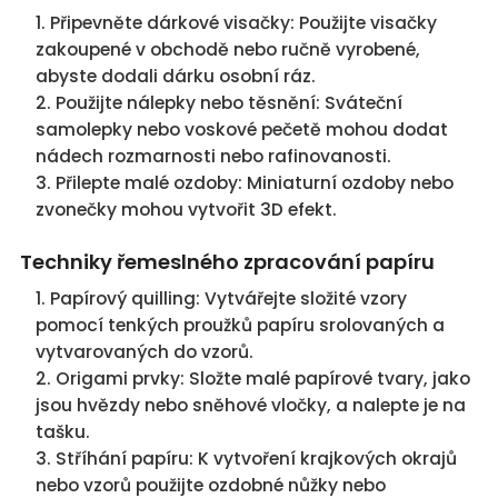
Připevněte dárkové visačky: Použijte visačky
zakoupené v obchodě nebo ručně vyrobené,
abyste dodali dárku osobní ráz.
Použijte nálepky nebo těsnění: Sváteční
samolepky nebo voskové pečetě mohou dodat
nádech rozmarnosti nebo rafinovanosti.
Přilepte malé ozdoby: Miniaturní ozdoby nebo
zvonečky mohou vytvořit 3D efekt.
Techniky řemeslného zpracování papíru
Papírový quilling: Vytvářejte složité vzory
pomocí tenkých proužků papíru srolovaných a
vytvarovaných do vzorů.
Origami prvky: Složte malé papírové tvary, jako
jsou hvězdy nebo sněhové vločky, a nalepte je na
tašku.
Stříhání papíru: K vytvoření krajkových okrajů
nebo vzorů použijte ozdobné nůžky nebo