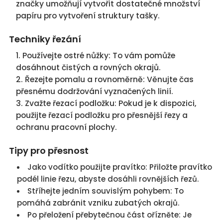
značky umožňují vytvořit dostatečné množství
papíru pro vytvoření struktury tašky.
Techniky řezání
Používejte ostré nůžky: To vám pomůže
dosáhnout čistých a rovných okrajů.
Řezejte pomalu a rovnoměrně: Věnujte čas
přesnému dodržování vyznačených linií.
Zvažte řezací podložku: Pokud je k dispozici,
použijte řezací podložku pro přesnější řezy a
ochranu pracovní plochy.
Tipy pro přesnost
Jako vodítko použijte pravítko: Přiložte pravítko
podél linie řezu, abyste dosáhli rovnějších řezů.
Stříhejte jedním souvislým pohybem: To
pomáhá zabránit vzniku zubatých okrajů.
Po přeložení přebytečnou část ořízněte: Je