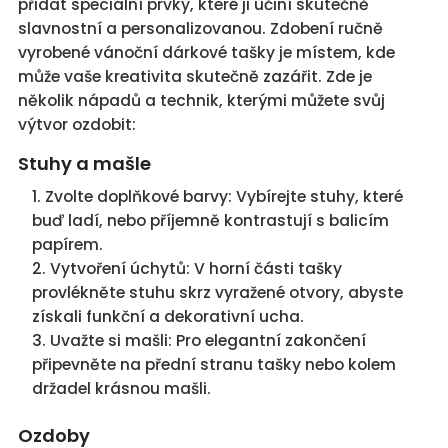
přidat speciální prvky, které ji učiní skutečně
slavnostní a personalizovanou. Zdobení ručně
vyrobené vánoční dárkové tašky je místem, kde
může vaše kreativita skutečně zazářit. Zde je
několik nápadů a technik, kterými můžete svůj
výtvor ozdobit:
Stuhy a mašle
Zvolte doplňkové barvy: Vybírejte stuhy, které
buď ladí, nebo příjemně kontrastují s balicím
papírem.
Vytvoření úchytů: V horní části tašky
provlékněte stuhu skrz vyražené otvory, abyste
získali funkční a dekorativní ucha.
Uvažte si mašli: Pro elegantní zakončení
připevněte na přední stranu tašky nebo kolem
držadel krásnou mašli.
Ozdoby