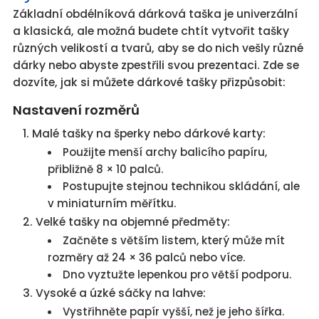
Základní obdélníková dárková taška je univerzální
a klasická, ale možná budete chtít vytvořit tašky
různých velikostí a tvarů, aby se do nich vešly různé
dárky nebo abyste zpestřili svou prezentaci. Zde se
dozvíte, jak si můžete dárkové tašky přizpůsobit:
Nastavení rozměrů
Malé tašky na šperky nebo dárkové karty:
Použijte menší archy balicího papíru,
přibližně 8 × 10 palců.
Postupujte stejnou technikou skládání, ale
v miniaturním měřítku.
Velké tašky na objemné předměty:
Začněte s větším listem, který může mít
rozměry až 24 × 36 palců nebo více.
Dno vyztužte lepenkou pro větší podporu.
Vysoké a úzké sáčky na lahve:
Vystřihněte papír vyšší, než je jeho šířka.