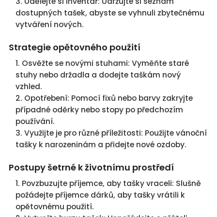
Udělejte si inventář: Udržujte si seznam
dostupných tašek, abyste se vyhnuli zbytečnému
vytváření nových.
Strategie opětovného použití
Osvěžte se novými stuhami: Vyměňte staré
stuhy nebo držadla a dodejte taškám nový
vzhled.
Opotřebení: Pomocí fixů nebo barvy zakryjte
případné oděrky nebo stopy po předchozím
používání.
Využijte je pro různé příležitosti: Použijte vánoční
tašky k narozeninám a přidejte nové ozdoby.
Postupy šetrné k životnímu prostředí
Povzbuzujte příjemce, aby tašky vraceli: Slušně
požádejte příjemce dárků, aby tašky vrátili k
opětovnému použití.