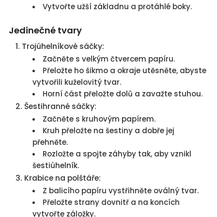
Vytvořte užší základnu a protáhlé boky.
Jedinečné tvary
Trojúhelníkové sáčky:
Začněte s velkým čtvercem papíru.
Přeložte ho šikmo a okraje utěsněte, abyste
vytvořili kuželovitý tvar.
Horní část přeložte dolů a zavažte stuhou.
Šestihranné sáčky:
Začněte s kruhovým papírem.
Kruh přeložte na šestiny a dobře jej
přehněte.
Rozložte a spojte záhyby tak, aby vznikl
šestiúhelník.
Krabice na polštáře:
Z balicího papíru vystřihněte oválný tvar.
Přeložte strany dovnitř a na koncích
vytvořte záložky.