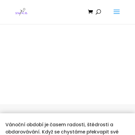
Jak vyrobit tašku z
vánočního papíru
Vánoční období je časem radosti, štědrosti a
obdarovávání. Když se chystáme překvapit své