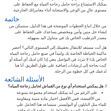
يمكنك الاستمتاع براحة حامل زجاجة المياه مع الحفاظ على
مستوى عالٍ من الوعي والاستجابة أثناء مغامراتك الخارجية.
خاتمة
من خلال اتباع الخطوات الموضحة في هذا الدليل، ستتمكن من
إنشاء حل متين وآمن ومخصص يساعدك على الحفاظ على
مصدر الترطيب الخاص بك في متناول اليد بسهولة.
هل أنت مستعد للانتقال بحقيبتك إلى المستوى التالي؟ أحضر
ماكينة الخياطة الخاصة بك ولنبدأ في صنع حامل زجاجة المياه
الخاص بك! لا تتردد في التواصل معي إذا كان لديك أي أسئلة أو
كنت بحاجة إلى إرشادات إضافية على طول الطريق. أنا هنا
لدعمك في كل خطوة من الرحلة.
الأسئلة الشائعة
هل يمكنني استخدام أي نوع من القماش لحامل زجاجة المياه؟
على الرغم من أنه يمكنك استخدام مجموعة متنوعة
من الأقمشة، فمن الأفضل اختيار مادة متينة ومقاومة
للماء مثل النايلون أو البوليستر. سيساعد هذا الحامل على
تحمل العوامل الجوية والحفاظ على زجاجة المياه جافة.