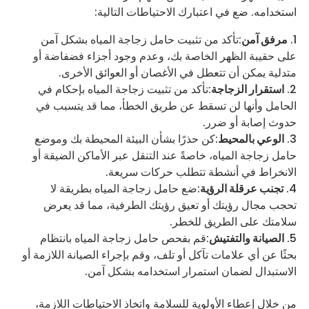
استخدامه. ضع في اعتبارك الاحتياطات التالية:
مرفق آمن
:تأكد من تثبيت حامل زجاجة المياه بشكل آمن
على حقيبة الظهر الخاصة بك، وعدم وجود أجزاء فضفاضة أو
متدلية يمكن أن تتعطل في الأغصان أو العوائق الأخرى.
استقرار الزجاجة
:تأكد من تثبيت زجاجة المياه بإحكام في
الحامل وأنها لن تسقط عن طريق الخطأ، مما قد يتسبب في
حدوث إصابة أو ضرر.
الوعي بالمحيط
:كن حذرًا بشأن البيئة المحيطة بك وموضع
حامل زجاجة المياه، خاصةً عند التنقل عبر الأماكن الضيقة أو
الانخراط في أنشطة تتطلب حركات سريعة.
تجنب عرقلة الرؤية
:ضع حامل زجاجة المياه بطريقة لا
تحجب مجال رؤيتك أو تعيق رؤيتك الطرفية، مما قد يعرض
سلامتك على الطريق للخطر.
الصيانة والتفتيش
:قم بفحص حامل زجاجة المياه بانتظام
بحثًا عن أي علامات تآكل أو تلف، وقم بإجراء الصيانة اللازمة أو
الاستبدال لضمان استمرار استخدامه بشكل آمن.
من خلال إعطاء الأولوية للسلامة واتخاذ الاحتياطات اللازمة،