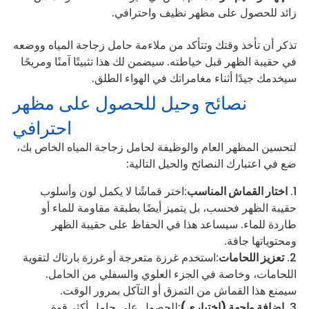
زائد للحصول على مظهر نظيف واحترافي.
تذكر أن تأخذ وقتك وتتأكد من ملاءمة حامل زجاجة المياه ووضعه
في حقيبة الظهر قبل خياطته. سيضمن لك هذا تثبيتًا آمنًا ومريحًا
سيخدمك جيدًا أثناء مغامراتك في الهواء الطلق.
نصائح وحيل للحصول على مظهر
احترافي
لتحسين المظهر العام والوظيفة لحامل زجاجة المياه الخاص بك،
ضع في اعتبارك النصائح والحيل التالية:
اختار القماش المناسب
:اختر قماشًا لا يكمل لون وأسلوب
حقيبة الظهر فحسب، بل يتميز أيضًا بطبقة مقاومة للماء أو
طاردة للماء. سيساعد هذا في الحفاظ على حقيبة الظهر
ومحتوياتها جافة.
تعزيز اللحامات
:استخدم غرزة متعرجة أو غرزة بارتاك لتقوية
اللحامات، وخاصة في الجزء العلوي والسفلي من الحامل.
سيمنع هذا القماش من التمزق أو التآكل بمرور الوقت.
إضافة واجهة (اختياري)
:للحصول على حامل أكثر قوة