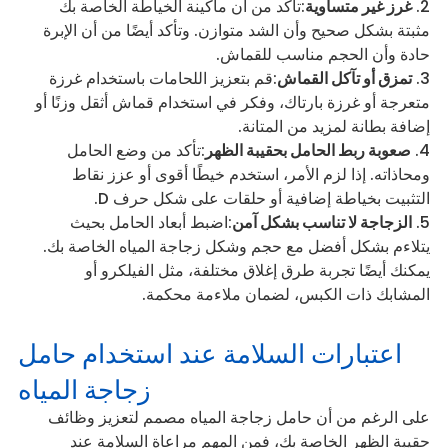
غرز غير متساوية
:تأكد من أن ماكينة الخياطة الخاصة بك
مثبتة بشكل صحيح وأن الشد متوازن. وتأكد أيضًا من أن الإبرة
حادة وأن الحجم مناسب للقماش.
تمزق أو تآكل القماش
:قم بتعزيز اللحامات باستخدام غرزة
متعرجة أو غرزة بارتاك، وفكر في استخدام قماش أثقل وزنًا أو
إضافة بطانة لمزيد من المتانة.
صعوبة ربط الحامل بحقيبة الظهر
:تأكد من وضع الحامل
ومحاذاته. إذا لزم الأمر، استخدم خيطًا أقوى أو عزز نقاط
التثبيت بخياطة إضافية أو حلقات على شكل حرف D.
الزجاجة لا تناسب بشكل آمن
:اضبط أبعاد الحامل بحيث
يتلاءم بشكل أفضل مع حجم وشكل زجاجة المياه الخاصة بك.
يمكنك أيضًا تجربة طرق إغلاق مختلفة، مثل الفيلكرو أو
المشابك ذات الكبس، لضمان ملاءمة محكمة.
اعتبارات السلامة عند استخدام حامل
زجاجة المياه
على الرغم من أن حامل زجاجة المياه مصمم لتعزيز وظائف
حقيبة الظهر الخاصة بك، فمن المهم مراعاة السلامة عند