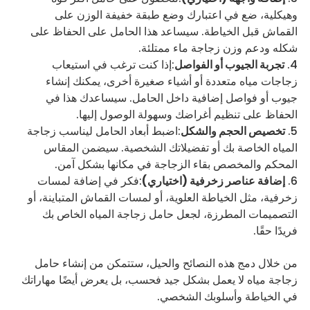
وهيكلية، ضع في اعتبارك وضع طبقة خفيفة الوزن على
القماش قبل الخياطة. سيساعد هذا الحامل على الحفاظ على
شكله ودعم وزن زجاجة ماء ممتلئة.
تجربة الجيوب أو الفواصل
:إذا كنت ترغب في استيعاب
زجاجات مياه متعددة أو أشياء صغيرة أخرى، يمكنك إنشاء
جيوب أو فواصل إضافية داخل الحامل. سيساعدك هذا في
الحفاظ على تنظيم أغراضك وسهولة الوصول إليها.
تخصيص الحجم والشكل
:اضبط أبعاد الحامل ليناسب زجاجة
المياه الخاصة بك أو تفضيلاتك الشخصية. سيضمن المقاس
المحكم والمخصص بقاء الزجاجة في مكانها بشكل آمن.
إضافة عناصر زخرفية (اختياري)
:فكر في إضافة لمسات
زخرفية، مثل الخياطة العلوية، أو لمسات القماش المتباينة، أو
التصميمات المطرزة، لجعل حامل زجاجة المياه الخاص بك
فريدًا حقًا.
من خلال دمج هذه النصائح والحيل، ستتمكن من إنشاء حامل
زجاجة مياه لا يعمل بشكل جيد فحسب، بل يعرض أيضًا مهاراتك
في الخياطة وأسلوبك الشخصي.