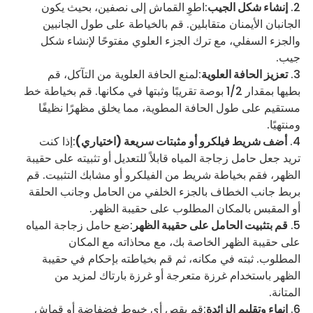
إنشاء شكل الجيب
:اطوِ القماش إلى نصفين، بحيث يكون
الجانبان الأيمنان متقابلين. قم بالخياطة على طول الجانبين
والجزء السفلي، مع ترك الجزء العلوي مفتوحًا لإنشاء شكل
جيب.
تعزيز الحافة العلوية
:لمنع الحافة العلوية من التآكل، قم
بطيها بمقدار 1/2 بوصة تقريبًا وثبتها في مكانها. قم بخياطة خط
مستقيم على طول الحافة المطوية، مما يخلق مظهرًا نظيفًا
ومنتهيًا.
أضف شريط فيلكرو أو مثبتات سريعة (اختياري)
:إذا كنت
تريد جعل حامل زجاجة المياه قابلاً للتعديل أو تثبيته على حقيبة
الظهر، فقم بخياطة شريط من الفيلكرو أو مشابك التثبيت. قم
بربط جانب الخطاف بالجزء الخلفي من الحامل وجانب الحلقة
أو المقبس بالمكان المطلوب على حقيبة الظهر.
قم بتثبيت الحامل على حقيبة الظهر
:ضع حامل زجاجة المياه
على حقيبة الظهر الخاصة بك، مع محاذاته مع المكان
المطلوب. ثبته في مكانه، ثم قم بخياطته بإحكام في حقيبة
الظهر باستخدام غرزة متعرجة أو غرزة بارتاك لمزيد من
المتانة.
إنهاء وتقليم الزائدة
:قم بقص أي خيوط فضفاضة أو قماش