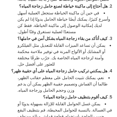
هل أحتاج إلى ماكينة خياطة لصنع حامل زجاجة المياه؟
في حين أن ماكينة الخياطة ستجعل العملية أسهل
وأسرع كثيرًا، يمكنك أيضًا خياطة الحامل يدويًا إذا لم يكن
لديك إمكانية الوصول إلى ماكينة الخياطة. فقط كن
مستعدًا لعملية تستغرق وقتًا أطول.
كيف أتأكد من بقاء زجاجة المياه بشكل آمن في حاملها؟
يمكن أن تساعد الميزات القابلة للتعديل مثل الفيلكرو
أو المشابك أو الألواح المرنة في توفير ملاءمة محكمة
وآمنة لزجاجة المياه الخاصة بك. جرّب طرقًا مختلفة
للعثور على أفضل حل.
هل يمكنني تركيب حامل زجاجة المياه على أي حقيبة ظهر؟
نعم، يمكنك تثبيت الحامل على معظم حقائب الظهر،
طالما أن القماش وتصميم حقيبة الظهر يمكن أن يدعم
وزن وحجم الحامل وزجاجة المياه.
كيف أقوم بتنظيف حامل زجاجة المياه؟
يمكن غسل الحوامل القابلة للإزالة بسهولة يدويًا أو
في الغسالة. بالنسبة للحوامل المخيطة، قم بتنظيف البقع
حسب الحاجة باستخدام قطعة قماش مبللة ومنظف