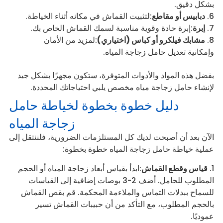
بشكل دقيق.
دبابيس أو مقاطع
:لتثبيت القماش في مكانه أثناء الخياطة.
إبرة
:إبرة حادة وقوية مناسبة لسمك القماش الخاص بك.
مشابك فيلكرو أو كباس (اختياري)
:لمزيد من الأمان
وإمكانية تعديل حامل زجاجة المياه.
بفضل هذه المواد والأدوات المتوفرة، ستكون مجهزًا بشكل جيد
لإنشاء حامل زجاجة مياه مخصص يلبي احتياجاتك المحددة.
دليل خطوة بخطوة لخياطة حامل
زجاجة المياه
الآن بعد أن أصبحت لديك كل المستلزمات الضرورية، فلننتقل إلى
عملية خياطة حامل زجاجة المياه خطوة بخطوة:
قياس وقطع القماش
:ابدأ بقياس أبعاد زجاجة المياه أو الحجم
المطلوب للحامل. أضف 2-3 بوصات إضافية إلى القياسات
للسماح ببدلات التماس والملاءمة المحكمة. قم بقص القماش
بالحجم المطلوب، مع التأكد من أن حبيبات القماش تسير
عموديًا.