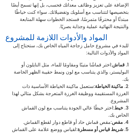
الإضافة على تعزيز وظائف معداتك فحسب، بل إنها تسمح أيضًا
بتخصيصها لتتناسب مع أسلوبك وتفضيلاتك. سواء كنت خياطًا
مبتدئًا أو محترفًا متمرسًا، فستجد الخطوات سهلة المتابعة
والنتيجة النهائية عملية وجذابة بصريًا.
المواد والأدوات اللازمة للمشروع
للبدء في مشروع حامل زجاجة المياه الخاص بك، ستحتاج إلى
المواد والأدوات التالية:
قماش
:اختر قماشًا متينًا ومقاومًا للماء، مثل النايلون أو
البوليستر، والذي يتناسب مع لون ونمط حقيبة الظهر الخاصة
بك.
ماكينة الخياطة
:ستعمل ماكينة الخياطة الأساسية ذات
الغرزة المستقيمة ووظيفة الغرزة المتعرجة بشكل مثالي لهذا
المشروع.
خيط
:اختر خيطًا عالي الجودة يتناسب مع لون القماش
الخاص بك.
مقص
:مقص قماش حاد أو قاطع دوار لقطع القماش.
شريط قياس أو مسطرة
:لقياس ووضع علامة على القماش