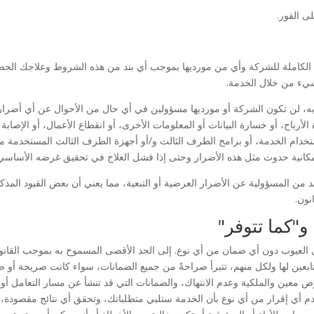
ى الفور.
الكاملة للشركة وأي من مورديها بموجب أي بند من هذه الشروط وعلاجك الحصري
ه، لن تكون الشركة أو مورديها مسؤولين في أي حال من الأحوال عن أي أضرار 
أرباح، أو خسارة البيانات أو المعلومات الأخرى، أو انقطاع الأعمال، أو الإصاب
دام الخدمة، أو برامج الطرف الثالث و/أو أجهزة الطرف الثالث المستخدمة مع
إمكانية حدوث مثل هذه الأضرار وحتى إذا فشل العلاج في تحقيق غرضه الأساسي
د من المسؤولية عن الأضرار العرضية أو التبعية، مما يعني أن بعض القيود المذك
نون.
و"كما تتوفر"
 العيوب دون أي ضمان من أي نوع. إلى الحد الأقصى المسموح به بموجب القانون 
عين لها ولكل منهم، تتبرأ صراحةً من جميع الضمانات، سواء كانت صريحة أو ضمنية
 معين والملكية وعدم الانتهاك، والضمانات التي قد تنشأ عن مسار التعامل أو م
قدم أي إقرار من أي نوع بأن الخدمة ستلبي متطلباتك، وتحقق أي نتائج مقصودة، 