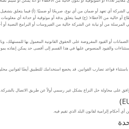
معايير للأداء أو الموثوقية أو تكون خالية من الأخطاء أو أنه يمكن أو سيتم تص
الشركة أي تعهد أو ضمان من أي نوع، صريحًا أو ضمنيًا: (أ) فيما يتعلق بتشغيل أ
ع أو خالية من الأخطاء؛ (ج) فيما يتعلق بدقة أو موثوقية أو حداثة أي معلومات 
ني المرسلة من أو نيابة عن الشركة خالية من الفيروسات أو البرامج النصية أو أحص
 الضمانات أو القيود المفروضة على الحقوق القانونية المعمول بها للمستهلك، وبا
لاستثناءات والقيود المنصوص عليها في هذا القسم إلى أقصى حد يمكن إنفاذه بمو
تثناء قواعد تضارب القوانين. قد يخضع استخدامك للتطبيق أيضًا لقوانين محلية أ
وافق على محاولة حل النزاع بشكل غير رسمي أولاً عن طريق الاتصال بالشركة.
أي أحكام إلزامية لقانون البلد الذي تقيم فيه.
حدة