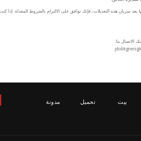
بعد سريان هذه التعديلات، فإنك توافق على الالتزام بالشروط المعدلة. إذا كنت ل
 الاتصال بنا:
jdobkgneisg
بيت
تحميل
مدونة