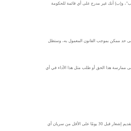
هاب"، و(ب) أنك غير مدرج على أي قائمة للحكومة
 أقصى حد ممكن بموجب القانون المعمول به، وستظل
 ممارسة هذا الحق أو طلب مثل هذا الأداء في أي
نحتفظ بالحق، وفقًا لتقديرنا الخاص، في تعديل أو استبدال هذه الشروط في أي وقت. وإذا كان التعديل جوهريًا، فسنبذل جهودًا معقولة لتقديم إشعار قبل 30 يومًا على الأقل من سريان أي