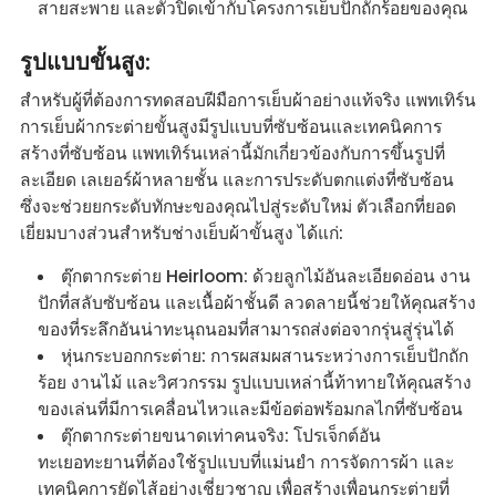
สายสะพาย และตัวปิดเข้ากับโครงการเย็บปักถักร้อยของคุณ
รูปแบบขั้นสูง:
สำหรับผู้ที่ต้องการทดสอบฝีมือการเย็บผ้าอย่างแท้จริง แพทเทิร์น
การเย็บผ้ากระต่ายขั้นสูงมีรูปแบบที่ซับซ้อนและเทคนิคการ
สร้างที่ซับซ้อน แพทเทิร์นเหล่านี้มักเกี่ยวข้องกับการขึ้นรูปที่
ละเอียด เลเยอร์ผ้าหลายชั้น และการประดับตกแต่งที่ซับซ้อน
ซึ่งจะช่วยยกระดับทักษะของคุณไปสู่ระดับใหม่ ตัวเลือกที่ยอด
เยี่ยมบางส่วนสำหรับช่างเย็บผ้าขั้นสูง ได้แก่:
ตุ๊กตากระต่าย Heirloom: ด้วยลูกไม้อันละเอียดอ่อน งาน
ปักที่สลับซับซ้อน และเนื้อผ้าชั้นดี ลวดลายนี้ช่วยให้คุณสร้าง
ของที่ระลึกอันน่าทะนุถนอมที่สามารถส่งต่อจากรุ่นสู่รุ่นได้
หุ่นกระบอกกระต่าย: การผสมผสานระหว่างการเย็บปักถัก
ร้อย งานไม้ และวิศวกรรม รูปแบบเหล่านี้ท้าทายให้คุณสร้าง
ของเล่นที่มีการเคลื่อนไหวและมีข้อต่อพร้อมกลไกที่ซับซ้อน
ตุ๊กตากระต่ายขนาดเท่าคนจริง: โปรเจ็กต์อัน
ทะเยอทะยานที่ต้องใช้รูปแบบที่แม่นยำ การจัดการผ้า และ
เทคนิคการยัดไส้อย่างเชี่ยวชาญ เพื่อสร้างเพื่อนกระต่ายที่