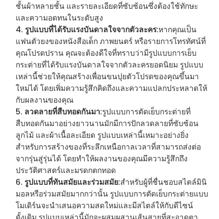
ชั้นผ้าหลายชั้น และรายละเอียดที่ซับซ้อนซึ่งต้องใช้ทักษะ
และความอดทนในระดับสูง
รูปแบบที่ได้รับแรงบันดาลใจจากตัวละคร
:หากคุณเป็น
แฟนตัวยงของหนังสือเด็ก ภาพยนตร์ หรือรายการโทรทัศน์ที่
คุณโปรดปราน คุณจะต้องดีใจที่ทราบว่ามีรูปแบบการเย็บ
กระต่ายที่ได้รับแรงบันดาลใจจากตัวละครยอดนิยม รูปแบบ
เหล่านี้ช่วยให้คุณสร้างเพื่อนขนปุยตัวโปรดของคุณขึ้นมา
ใหม่ได้ โดยเพิ่มความรู้สึกคิดถึงและความแปลกประหลาดให้
กับผลงานของคุณ
ลวดลายที่สืบทอดกันมา
:รูปแบบการตัดเย็บกระต่ายที่
สืบทอดกันมาอย่างยาวนานมักมีการปักลวดลายที่ซับซ้อน
ลูกไม้ และผ้าเนื้อละเอียด รูปแบบเหล่านี้เหมาะอย่างยิ่ง
สำหรับการสร้างของที่ระลึกเหนือกาลเวลาที่สามารถส่งต่อ
จากรุ่นสู่รุ่นได้ โดยทำให้ผลงานของคุณมีความรู้สึกถึง
ประวัติศาสตร์และมรดกตกทอด
รูปแบบที่ทันสมัยและร่วมสมัย
:สำหรับผู้ที่ชื่นชอบสไตล์มินิ
มอลหรือร่วมสมัยมากกว่านั้น รูปแบบการตัดเย็บกระต่ายแบบ
โมเดิร์นจะนำเสนอความสดใหม่และมีสไตล์ให้กับดีไซน์
ดั้งเดิม รูปแบบเหล่านี้มักจะผสมผสานเส้นสายที่สะอาดตา