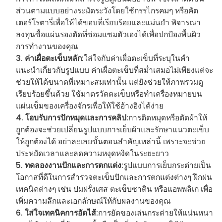
ส่วนตามแบบอย่างระมัดระวังโดยใช้กรรไกรคมๆ หรือคัต
เตอร์โรตารี่เพื่อให้ได้ขอบที่เรียบร้อยและแม่นยำ พิจารณา
ลงทุนซื้อแผ่นรองตัดที่ซ่อมแซมตัวเองได้เพื่อปกป้องพื้นผิว
การทำงานของคุณ
ค่าเผื่อตะเข็บหลัก
:ใส่ใจกับค่าเผื่อตะเข็บที่ระบุในคำ
แนะนำเกี่ยวกับรูปแบบ ค่าเผื่อตะเข็บที่สม่ำเสมอไม่เพียงแต่จะ
ช่วยให้ได้ขนาดที่เหมาะสมเท่านั้น แต่ยังช่วยให้ภาพรวมดู
เรียบร้อยขึ้นด้วย ใช้มาตรวัดตะเข็บหรือทำเครื่องหมายบน
แผ่นเข็มของเครื่องจักรเพื่อให้ใช้อ้างอิงได้ง่าย
โอบรับการปักหมุดและการคลิป
:การติดหมุดหรือตัดผ้าให้
ถูกต้องจะช่วยเปลี่ยนรูปแบบการเย็บผ้าและรักษาแนวตะเข็บ
ให้ถูกต้องได้ อย่าละเลยขั้นตอนสำคัญเหล่านี้ เพราะจะช่วย
ประหยัดเวลาและลดความหงุดหงิดในระยะยาว
ทดลองงานปักและการตกแต่ง
:รูปแบบการเย็บกระต่ายเป็น
โอกาสที่ดีในการสำรวจตะเข็บปักและการตกแต่งต่างๆ ฝึกฝน
เทคนิคต่างๆ เช่น ปมฝรั่งเศส ตะเข็บซาติน หรือแอพพลิเก เพื่อ
เพิ่มความลึกและเอกลักษณ์ให้กับผลงานของคุณ
ใส่ใจเทคนิคการอัดไส้
:การยัดของเล่นกระต่ายให้แน่นหนา