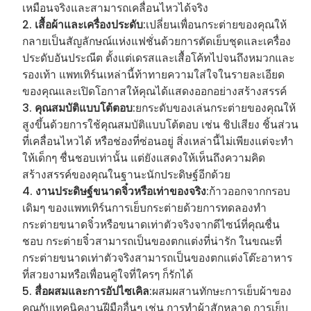
เหมือนจริงและสามารถเคลื่อนไหวได้จริง
เสื้อผ้าและเครื่องประดับ
:เปลี่ยนเพื่อนกระต่ายของคุณให้
กลายเป็นสัญลักษณ์แห่งแฟชั่นด้วยการตัดเย็บชุดและเครื่อง
ประดับอันประณีต ตั้งแต่เดรสและเสื้อโค้ทไปจนถึงหมวกและ
รองเท้า แพทเทิร์นเหล่านี้ท้าทายความใส่ใจในรายละเอียด
ของคุณและเปิดโอกาสให้คุณได้แสดงออกอย่างสร้างสรรค์
คุณสมบัติแบบโต้ตอบ
:ยกระดับของเล่นกระต่ายของคุณให้
สูงขึ้นด้วยการใช้คุณสมบัติแบบโต้ตอบ เช่น ชิปเสียง ชิ้นส่วน
ที่เคลื่อนไหวได้ หรือช่องที่ซ่อนอยู่ สิ่งเหล่านี้ไม่เพียงแต่จะทำ
ให้เด็กๆ ชื่นชอบเท่านั้น แต่ยังแสดงให้เห็นถึงความคิด
สร้างสรรค์ของคุณในฐานะนักประดิษฐ์อีกด้วย
งานประดิษฐ์ขนาดจิ๋วหรือเท่าของจริง
:ก้าวออกจากกรอบ
เดิมๆ ของแพทเทิร์นการเย็บกระต่ายด้วยการทดลองทำ
กระต่ายขนาดจิ๋วหรือขนาดเท่าตัวจริงจากดีไซน์ที่คุณชื่น
ชอบ กระต่ายจิ๋วสามารถเป็นของตกแต่งที่น่ารัก ในขณะที่
กระต่ายขนาดเท่าตัวจริงสามารถเป็นของตกแต่งโต๊ะอาหาร
ที่สวยงามหรือเพื่อนคู่ใจที่ใครๆ ก็รักได้
สื่อผสมและการอัปไซเคิล
:ผสมผสานทักษะการเย็บผ้าของ
คุณกับเทคนิคงานฝีมืออื่นๆ เช่น การทำผ้าสักหลาด การเย็บ