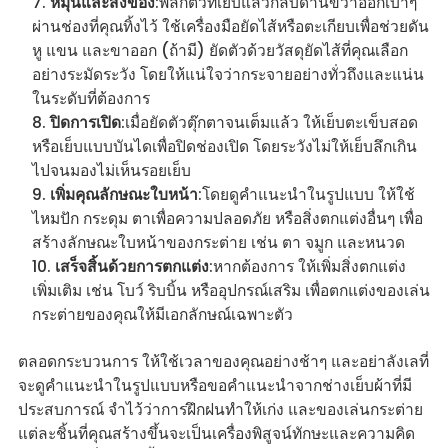
หมุนและสิ่งของ
:พลิกตัวที่เย็บแล้วกลับด้านขวาออกเบาๆ
ผ่านช่องที่คุณทิ้งไว้ ใช้เครื่องมือยัดไส้หรือตะเกียบเพื่อช่วยดัน
หู แขน และขาออก (ถ้ามี) ยัดตัวด้วยวัสดุยัดไส้ที่คุณเลือก
อย่างระมัดระวัง โดยให้แน่ใจว่ากระจายอย่างทั่วถึงและแน่น
ในระดับที่ต้องการ
ปิดการเปิด
:เมื่อยัดตัวตุ๊กตาจนเต็มแล้ว ให้เย็บตะเข็บสอด
หรือเย็บแบบบันไดเพื่อปิดช่องเปิด โดยระวังไม่ให้เย็บลึกเกิน
ไปจนมองไม่เห็นรอยเย็บ
เพิ่มคุณลักษณะใบหน้า
:โดยดูคำแนะนำในรูปแบบ ให้ใช้
ไหมปัก กระดุม ตาเพื่อความปลอดภัย หรือสิ่งตกแต่งอื่นๆ เพื่อ
สร้างลักษณะใบหน้าของกระต่าย เช่น ตา จมูก และหนวด
เสร็จสิ้นด้วยการตกแต่ง
:หากต้องการ ให้เพิ่มสิ่งตกแต่ง
เพิ่มเติม เช่น โบว์ ริบบิ้น หรืออุปกรณ์เสริม เพื่อตกแต่งของเล่น
กระต่ายของคุณให้มีเอกลักษณ์เฉพาะตัว
ตลอดกระบวนการ ให้ใช้เวลาของคุณอย่างช้าๆ และอย่าลังเลที่
จะดูคำแนะนำในรูปแบบหรือขอคำแนะนำจากช่างเย็บผ้าที่มี
ประสบการณ์ จำไว้ว่าการฝึกฝนทำให้เก่ง และของเล่นกระต่าย
แต่ละชิ้นที่คุณสร้างขึ้นจะเป็นเครื่องพิสูจน์ทักษะและความคิด