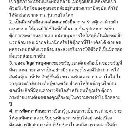
เข้าสู่สภาวะที่สงบและผ่อนคลาย เมื่อคุณเย็บแต่ละชิ้นเข้า
ด้วยกัน จิตใจของคุณจะจดจ่ออยู่กับช่วงเวลาปัจจุบัน ทำให้
ได้พักผ่อนจากความวุ่นวายในโลก
เป็นมิตรกับสิ่งแวดล้อมและยั่งยืน
:การสร้างตุ๊กตาด้วยตัว
เองจะช่วยให้คุณมีวิถีชีวิตที่ยั่งยืนมากขึ้น รูปแบบการเย็บ
ตุ๊กตากระต่ายหลายแบบสนับสนุนการใช้วัสดุที่เป็นมิตรต่อสิ่ง
แวดล้อม เช่น ผ้าออร์แกนิกหรือไส้ตุ๊กตาที่รีไซเคิลได้ ช่วยลด
ผลกระทบต่อสิ่งแวดล้อมและส่งเสริมการใช้ชีวิตที่เป็นมิตรต่อ
สิ่งแวดล้อมมากขึ้น
ของขวัญส่วนบุคคล
:ของขวัญแฮนด์เมดถือเป็นของขวัญที่
มีความหมายต่อเราเป็นอย่างยิ่ง และอะไรจะดีไปกว่าการได้
สัมผัสตุ๊กตาที่ประดิษฐ์ขึ้นด้วยความรักและความเอาใจใส่ ไม่
ว่าคุณจะกำลังประดิษฐ์ของขวัญล้ำค่าให้กับเด็กๆ หรือเป็น
ของที่ระลึกที่มีคุณค่าทางจิตใจสำหรับคนที่คุณรัก ตุ๊กตา
กระต่ายแฮนด์เมดของคุณก็จะอยู่ในความทรงจำไปอีกหลาย
ปี
การพัฒนาทักษะ
:การเรียนรู้รูปแบบการเย็บกระต่ายจะช่วย
ให้คุณพัฒนาและปรับปรุงทักษะการเย็บได้อย่างต่อเนื่อง
ตั้งแต่การฝึกฝนการเย็บที่ซับซ้อนไปจนถึงการทดลองใช้ผ้า