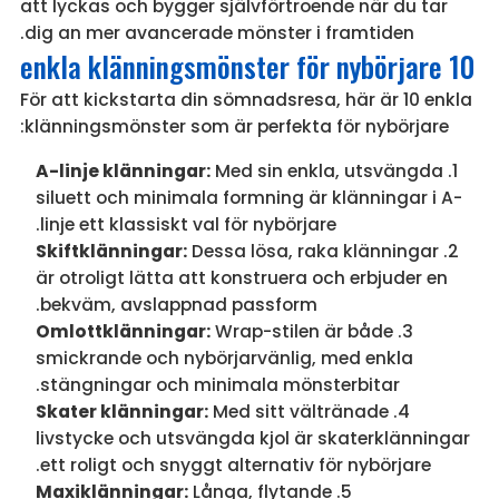
att lyckas och bygger självförtroende när du tar
dig an mer avancerade mönster i framtiden.
10 enkla klänningsmönster för nybörjare
För att kickstarta din sömnadsresa, här är 10 enkla
klänningsmönster som är perfekta för nybörjare:
A-linje klänningar:
Med sin enkla, utsvängda
siluett och minimala formning är klänningar i A-
linje ett klassiskt val för nybörjare.
Skiftklänningar:
Dessa lösa, raka klänningar
är otroligt lätta att konstruera och erbjuder en
bekväm, avslappnad passform.
Omlottklänningar:
Wrap-stilen är både
smickrande och nybörjarvänlig, med enkla
stängningar och minimala mönsterbitar.
Skater klänningar:
Med sitt vältränade
livstycke och utsvängda kjol är skaterklänningar
ett roligt och snyggt alternativ för nybörjare.
Maxiklänningar:
Långa, flytande