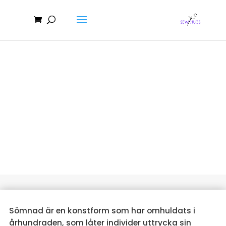
Easy Dress Patterns: The
Ultimate Beginner's Guide
Sömnad är en konstform som har omhuldats i
århundraden, som låter individer uttrycka sin