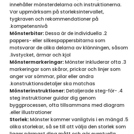
innehåller mönsterdelarna och instruktionerna.
Var uppmärksam på storleksintervallet,
tygkraven och rekommendationer på
kompetensnivå.
Mönsterbitar:
Dessa är de individuella
pappers- eller silkespappersbitarna som
motsvarar de olika delarna av klänningen, såsom
livstycket, ärmar och kjol.
Mönstermarkeringar:
Mönster inkluderar ofta
markeringar som skåror, prickar och linjer som
anger var sömmar, pilar eller andra
konstruktionsdetaljer ska matchas.
Mönsterinstruktioner:
Detaljerade steg-för-
steg instruktioner guidar dig genom
byggprocessen, ofta tillsammans med diagram
eller illustrationer.
Storlek:
Mönster kommer vanligtvis i en mängd
olika storlekar, så se till att välja den storlek som
ligger närmast dina mått och gör eventuella