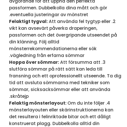
avgörande för att uppnå den perfekta
passformen. Dubbelkolla dina mått och gör
eventuella justeringar av mönstret.
Felaktigt tygval:
Att använda fel tygtyp eller
vikt kan avsevärt påverka draperingen,
passformen och det övergripande utseendet på
din klänning. Följ alltid
mönsterrekommendationerna eller sök
vägledning från erfarna sömmar.
Hoppa över sömmar:
Att försumma att
slutföra sömmar på rätt sätt kan leda till
fransning och ett oprofessionellt utseende. Ta dig
tid att avsluta sömmarna med tekniker som
sömmar, sicksacksömmar eller att använda
skråtejp.
Felaktig mönsterlayout:
Om du inte följer
mönsterlayouten eller skärinstruktionerna kan
det resultera i felinriktade bitar och ett dåligt
konstruerat plagg. Dubbelkolla alltid din