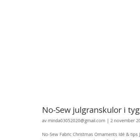
No-Sew julgranskulor i tyg
av
minda03052020@gmail.com
|
2 november 2
No-Sew Fabric Christmas Ornaments Idé & tips Ju