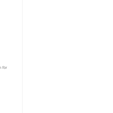
n för
h