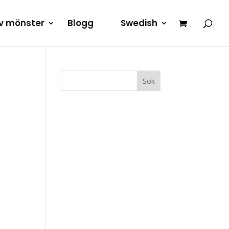
av mönster
Blogg
Swedish
Sök