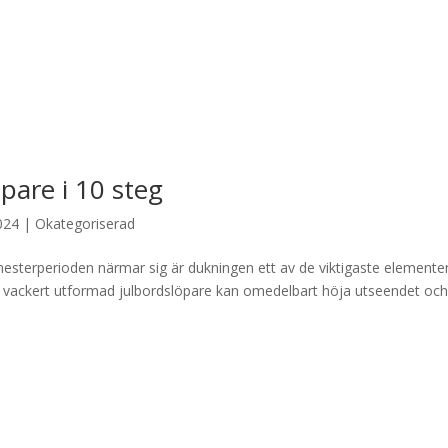
pare i 10 steg
024
|
Okategoriserad
esterperioden närmar sig är dukningen ett av de viktigaste elemente
En vackert utformad julbordslöpare kan omedelbart höja utseendet oc