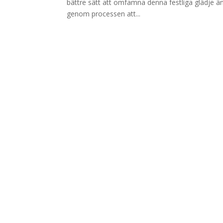
bättre sätt att omfamna denna festliga glädje än
genom processen att...