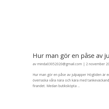
Hur man gör en påse av j
av
minda03052020@gmail.com
|
2 november 2
Hur man gör en påse av julpapper Högtiden är en 
överraska våra nära och kära med tankeväckande 
firandet. Medan butiksköpta ...