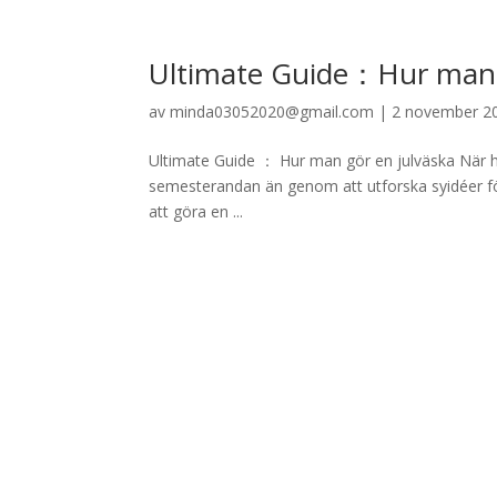
Ultimate Guide：Hur man 
av
minda03052020@gmail.com
|
2 november 2
Ultimate Guide ： Hur man gör en julväska När h
semesterandan än genom att utforska syidéer fö
att göra en ...