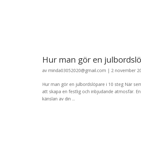
Hur man gör en julbordslö
av
minda03052020@gmail.com
|
2 november 2
Hur man gör en julbordslöpare i 10 steg När sem
att skapa en festlig och inbjudande atmosfär. 
känslan av din ...