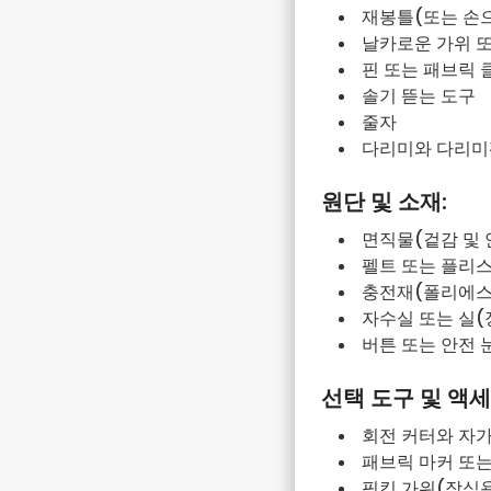
재봉틀(또는 손으
날카로운 가위 또
핀 또는 패브릭 
솔기 뜯는 도구
줄자
다리미와 다리미
원단 및 소재:
면직물(겉감 및 
펠트 또는 플리스
충전재(폴리에스터
자수실 또는 실(
버튼 또는 안전 
선택 도구 및 액세
회전 커터와 자가
패브릭 마커 또는
핑킹 가위(장식용