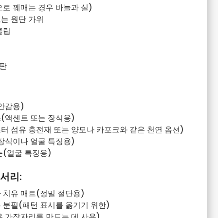
로 꿰매는 경우 바늘과 실)
는 원단 가위
클립
판
안감용)
(액센트 또는 장식용)
 섬유 충전재 또는 양모나 카포크와 같은 천연 옵션)
장식이나 얼굴 특징용)
눈(얼굴 특징용)
서리:
 치유 매트(정밀 절단용)
 분필(패턴 표시를 옮기기 위한)
 가장자리를 만드는 데 사용)