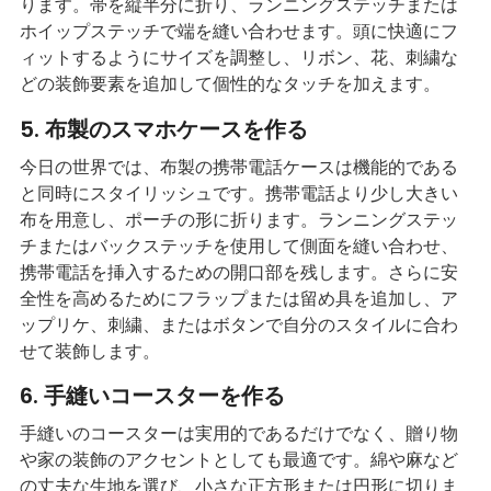
ります。帯を縦半分に折り、ランニングステッチまたは
ホイップステッチで端を縫い合わせます。頭に快適にフ
ィットするようにサイズを調整し、リボン、花、刺繍な
どの装飾要素を追加して個性的なタッチを加えます。
5. 布製のスマホケースを作る
今日の世界では、布製の携帯電話ケースは機能的である
と同時にスタイリッシュです。携帯電話より少し大きい
布を用意し、ポーチの形に折ります。ランニングステッ
チまたはバックステッチを使用して側面を縫い合わせ、
携帯電話を挿入するための開口部を残します。さらに安
全性を高めるためにフラップまたは留め具を追加し、ア
ップリケ、刺繍、またはボタンで自分のスタイルに合わ
せて装飾します。
6. 手縫いコースターを作る
手縫いのコースターは実用的であるだけでなく、贈り物
や家の装飾のアクセントとしても最適です。綿や麻など
の丈夫な生地を選び、小さな正方形または円形に切りま