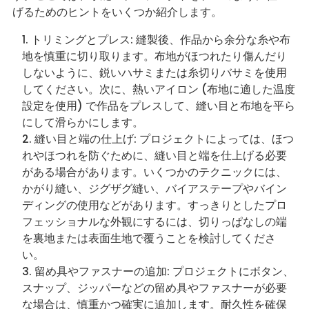
げるためのヒントをいくつか紹介します。
トリミングとプレス: 縫製後、作品から余分な糸や布
地を慎重に切り取ります。布地がほつれたり傷んだり
しないように、鋭いハサミまたは糸切りバサミを使用
してください。次に、熱いアイロン (布地に適した温度
設定を使用) で作品をプレスして、縫い目と布地を平ら
にして滑らかにします。
縫い目と端の仕上げ: プロジェクトによっては、ほつ
れやほつれを防ぐために、縫い目と端を仕上げる必要
がある場合があります。いくつかのテクニックには、
かがり縫い、ジグザグ縫い、バイアステープやバイン
ディングの使用などがあります。すっきりとしたプロ
フェッショナルな外観にするには、切りっぱなしの端
を裏地または表面生地で覆うことを検討してくださ
い。
留め具やファスナーの追加: プロジェクトにボタン、
スナップ、ジッパーなどの留め具やファスナーが必要
な場合は、慎重かつ確実に追加します。耐久性を確保