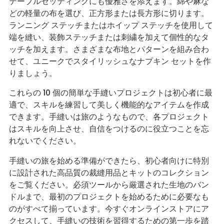
テーブルセッティングにも優雅さを添えます。綿や麻な
どの軽量の布を選び、正方形または長方形に切ります。
ランニング ステッチまたはホイップ ステッチを使用して
端を縫い、装飾ステッチまたは刺繍を加えて個性的なタ
ッチを加えます。さまざまな布地とパターンを組み合わ
せて、ユニークでスタイリッシュなナプキン セットを作
りましょう。
これらの 10 個の簡単な手縫いプロジェクトは初心者に最
適で、スキルを練習して美しく機能的なアイテムを作成
できます。手縫いは旅のようなもので、各プロジェクト
はスキルを向上させ、自信をつけるのに役立つことを忘
れないでください。
手縫いの旅を始める準備ができたら、初心者向けに特別
に設計された高品質の裁縫用品とキットのコレクション
をご覧ください。必須ツールから厳選された生地のバン
ドルまで、最初のプロジェクトを始めるために必要なも
のがすべて揃っています。今すぐオンラインストアにア
クセスして、手縫いの技術を習得するための第一歩を踏