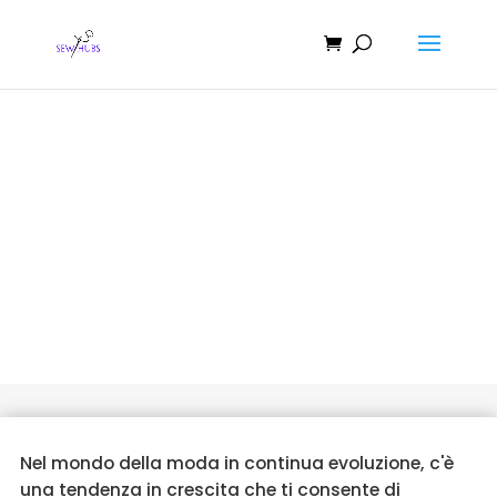
10 idee fai da te alla moda per
tagliare le magliette
Nel mondo della moda in continua evoluzione, c'è
una tendenza in crescita che ti consente di